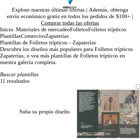
Diapositiva
Explore nuestras últimas ofertas | Además, obtenga
1
envío económico gratis en todos los pedidos de $100+ |
de
Comprar todas las ofertas
1
Inicio
Materiales de mercadeo
Folletos
Folletos trípticos
...
Plantillas
Comercios
Zapaterías
Plantillas de Folletos trípticos - Zapaterías
Descubra los diseños más populares para Folletos trípticos
Zapaterías, o vea más plantillas de Folletos trípticos en
nuestra galería completa.
Buscar plantillas
11 resultados
Filtros
Suba su propio diseño