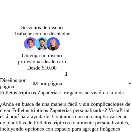
a
a
a
a
a
a
r
r
r
r
r
r
o
o
o
o
o
o
t
c
g
m
g
t
g
t
o
r
r
a
r
o
r
o
Servicios de diseño
s
e
i
r
i
s
i
s
Trabajar con un diseñador
t
m
s
r
s
t
s
t
a
a
c
ó
c
a
c
a
d
l
n
l
d
l
d
Obtenga un diseño
o
a
o
a
o
a
o
profesional desde cero
r
s
r
r
Desde $10.00
o
c
o
o
1
u
Página
Diseños por
r
1
página
o
Folletos trípticos Zapaterías: traigamos su visión a la vida.
¿Anda en busca de una manera fácil y sin complicaciones de
crear Folletos trípticos Zapaterías personalizados? VistaPrint
está aquí para ayudarle. Contamos con una amplia variedad
de plantillas de Folletos trípticos totalmente personalizables,
incluyendo opciones con espacio para agregar imágenes