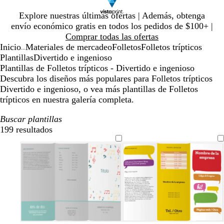
Diapositiva
Explore nuestras últimas ofertas | Además, obtenga
1
envío económico gratis en todos los pedidos de $100+ |
de
Comprar todas las ofertas
1
Inicio
Materiales de mercadeo
Folletos
Folletos trípticos
...
Plantillas
Divertido e ingenioso
Plantillas de Folletos trípticos - Divertido e ingenioso
Descubra los diseños más populares para Folletos trípticos
Divertido e ingenioso, o vea más plantillas de Folletos
trípticos en nuestra galería completa.
Buscar plantillas
199 resultados
Filtros