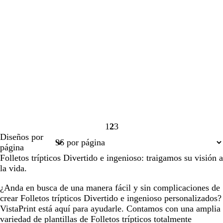
1
2
3
Página
Página
Página
Diseños por
1
2
3
página
Folletos trípticos Divertido e ingenioso: traigamos su visión a
la vida.
¿Anda en busca de una manera fácil y sin complicaciones de
crear Folletos trípticos Divertido e ingenioso personalizados?
VistaPrint está aquí para ayudarle. Contamos con una amplia
variedad de plantillas de Folletos trípticos totalmente