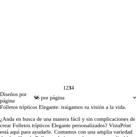
1
2
3
4
Página
Página
Página
Página
Diseños por
1
2
3
4
página
Folletos trípticos Elegante: traigamos su visión a la vida.
¿Anda en busca de una manera fácil y sin complicaciones de
crear Folletos trípticos Elegante personalizados? VistaPrint
está aquí para ayudarle. Contamos con una amplia variedad