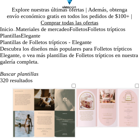
Diapositiva
Explore nuestras últimas ofertas | Además, obtenga
1
envío económico gratis en todos los pedidos de $100+ |
de
Comprar todas las ofertas
1
Inicio
Materiales de mercadeo
Folletos
Folletos trípticos
...
Plantillas
Elegante
Plantillas de Folletos trípticos - Elegante
Descubra los diseños más populares para Folletos trípticos
Elegante, o vea más plantillas de Folletos trípticos en nuestra
galería completa.
Buscar plantillas
320 resultados
Filtros
r
v
t
l
o
e
o
i