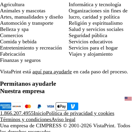
Agricultura
Informática y tecnología
Animales y mascotas
Organizaciones sin fines de
Artes, manualidades y diseño
lucro, caridad y política
Automoción y transporte
Religión y espiritualismo
Belleza y spa
Salud y servicios sociales
Comercios
Seguridad pública
Comida y bebida
Servicios educativos
Entretenimiento y recreación
Servicios para el hogar
Fabricación
Viajes y alojamiento
Finanzas y seguros
VistaPrint está
aquí para ayudarle
en cada paso del proceso.
Permítanos ayudarle
Nuestra empresa
1.866.207.4955
Inicio
Política de privacidad y cookies
Términos y condiciones
Aviso legal
Una empresa de CIMPRESS
© 2001-2026 VistaPrint. Todos
los derechos reservados.