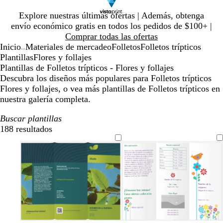
Diapositiva
Explore nuestras últimas ofertas | Además, obtenga
1
envío económico gratis en todos los pedidos de $100+ |
de
Comprar todas las ofertas
1
Inicio
Materiales de mercadeo
Folletos
Folletos trípticos
...
Plantillas
Flores y follajes
Plantillas de Folletos trípticos - Flores y follajes
Descubra los diseños más populares para Folletos trípticos
Flores y follajes, o vea más plantillas de Folletos trípticos en
nuestra galería completa.
Buscar plantillas
188 resultados
Filtros