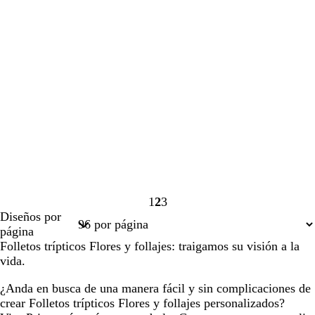
1
2
3
Página
Página
Página
Diseños por
1
2
3
página
Folletos trípticos Flores y follajes: traigamos su visión a la
vida.
¿Anda en busca de una manera fácil y sin complicaciones de
crear Folletos trípticos Flores y follajes personalizados?