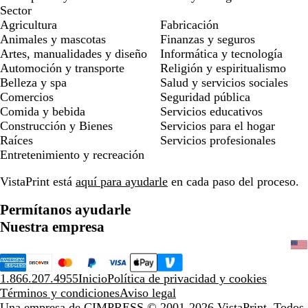
Sector
Agricultura
Fabricación
Animales y mascotas
Finanzas y seguros
Artes, manualidades y diseño
Informática y tecnología
Automoción y transporte
Religión y espiritualismo
Belleza y spa
Salud y servicios sociales
Comercios
Seguridad pública
Comida y bebida
Servicios educativos
Construcción y Bienes
Servicios para el hogar
Raíces
Servicios profesionales
Entretenimiento y recreación
VistaPrint está
aquí para ayudarle
en cada paso del proceso.
Permítanos ayudarle
Nuestra empresa
1.866.207.4955
Inicio
Política de privacidad y cookies
Términos y condiciones
Aviso legal
Una empresa de CIMPRESS
© 2001-2026 VistaPrint. Todos