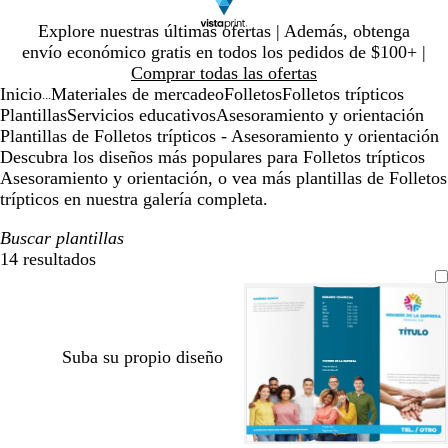
Diapositiva
Explore nuestras últimas ofertas | Además, obtenga
1
envío económico gratis en todos los pedidos de $100+ |
de
Comprar todas las ofertas
1
Inicio
Materiales de mercadeo
Folletos
Folletos trípticos
...
Plantillas
Servicios educativos
Asesoramiento y orientación
Plantillas de Folletos trípticos - Asesoramiento y orientación
Descubra los diseños más populares para Folletos trípticos
Asesoramiento y orientación, o vea más plantillas de Folletos
trípticos en nuestra galería completa.
Buscar plantillas
14 resultados
Filtros
Suba su propio diseño