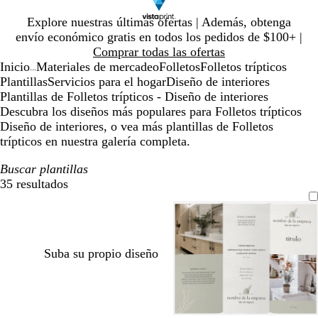
Diapositiva
Explore nuestras últimas ofertas | Además, obtenga
1
envío económico gratis en todos los pedidos de $100+ |
de
Comprar todas las ofertas
1
Inicio
Materiales de mercadeo
Folletos
Folletos trípticos
...
Plantillas
Servicios para el hogar
Diseño de interiores
Plantillas de Folletos trípticos - Diseño de interiores
Descubra los diseños más populares para Folletos trípticos
Diseño de interiores, o vea más plantillas de Folletos
trípticos en nuestra galería completa.
Buscar plantillas
35 resultados
Filtros
Suba su propio diseño