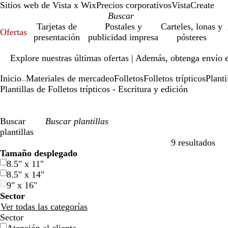
Sitios web de Vista x Wix
Precios corporativos
VistaCreate
Tarjetas de
Postales y
Carteles, lonas y
Ofertas
presentación
publicidad impresa
pósteres
Diapositiva
Explore nuestras últimas ofertas | Además, obtenga envío 
1
de
Inicio
Materiales de mercadeo
Folletos
Folletos trípticos
Planti
1
...
Plantillas de Folletos trípticos - Escritura y edición
Buscar
plantillas
9 resultados
Filtros
Tamaño desplegado
8.5" x 11"
8.5" x 14"
9" x 16"
Sector
Ver todas las categorías
Sector