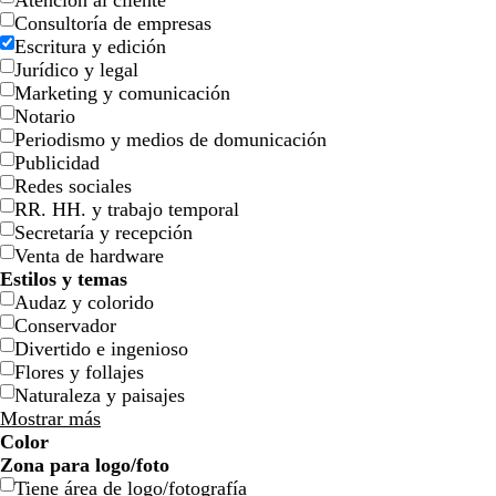
Atención al cliente
Consultoría de empresas
Escritura y edición
Jurídico y legal
Marketing y comunicación
Notario
Periodismo y medios de domunicación
Publicidad
v
s
a
v
a
n
v
Redes sociales
e
a
c
e
c
e
e
RR. HH. y trabajo temporal
r
l
e
r
e
g
r
Secretaría y recepción
d
m
r
d
r
r
d
Venta de hardware
e
ó
o
e
o
o
e
Estilos y temas
b
n
o
o
Audaz y colorido
o
l
l
Conservador
s
i
i
Divertido e ingenioso
q
v
v
Flores y follajes
u
a
a
Naturaleza y paisajes
e
Mostrar más
Color
a
a
v
v
a
a
n
n
r
r
g
g
b
b
n
n
m
m
c
c
v
v
r
r
Zona para logo/foto
g
c
z
z
e
e
m
m
a
a
o
o
r
r
l
l
e
e
a
a
r
r
i
i
o
o
Tiene área de logo/fotografía
r
r