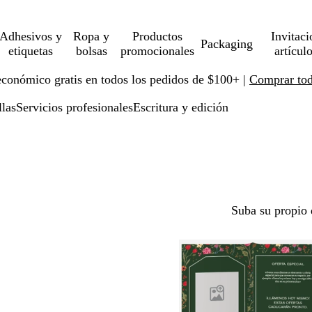
Adhesivos y
Ropa y
Productos
Invitaci
Packaging
etiquetas
bolsas
promocionales
artícul
económico gratis en todos los pedidos de $100+ |
Comprar toda
llas
Servicios profesionales
Escritura y edición
Suba su propio 