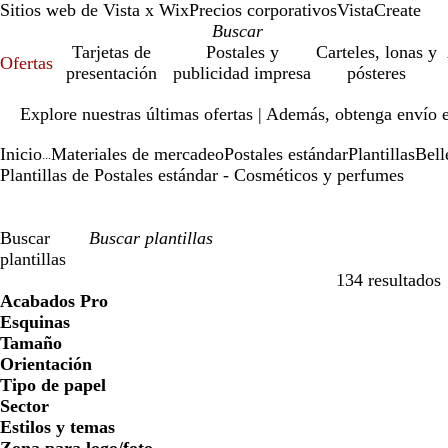
Sitios web de Vista x Wix
Precios corporativos
VistaCreate
Tarjetas de
Postales y
Carteles, lonas y
Ofertas
presentación
publicidad impresa
pósteres
Diapositiva
Explore nuestras últimas ofertas | Además, obtenga envío 
1
de
Inicio
Materiales de mercadeo
Postales estándar
Plantillas
Bell
1
...
Plantillas de Postales estándar - Cosméticos y perfumes
Buscar
plantillas
134 resultados
Filtros
Acabados Pro
Esquinas
Tamaño
Orientación
Tipo de papel
Sector
Estilos y temas