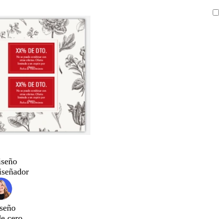
iseño
iseñador
seño
de cero