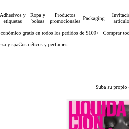
Adhesivos y
Ropa y
Productos
Invitaci
Packaging
etiquetas
bolsas
promocionales
artícul
económico gratis en todos los pedidos de $100+ |
Comprar toda
eza y spa
Cosméticos y perfumes
Suba su propio 