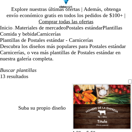
Diapositiva
Explore nuestras últimas ofertas | Además, obtenga
1
envío económico gratis en todos los pedidos de $100+ |
de
Comprar todas las ofertas
1
Inicio
Materiales de mercadeo
Postales estándar
Plantillas
...
Comida y bebida
Carnicerías
Plantillas de Postales estándar - Carnicerías
Descubra los diseños más populares para Postales estándar
Carnicerías, o vea más plantillas de Postales estándar en
nuestra galería completa.
Buscar plantillas
13 resultados
Filtros
Suba su propio diseño