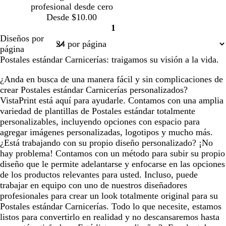
profesional desde cero
c
c
c
r
r
r
r
Desde $10.00
u
u
u
o
o
o
o
1
r
r
r
Página
Diseños por
o
o
o
1
página
Postales estándar Carnicerías: traigamos su visión a la vida.
¿Anda en busca de una manera fácil y sin complicaciones de
crear Postales estándar Carnicerías personalizados?
VistaPrint está aquí para ayudarle. Contamos con una amplia
variedad de plantillas de Postales estándar totalmente
personalizables, incluyendo opciones con espacio para
agregar imágenes personalizadas, logotipos y mucho más.
¿Está trabajando con su propio diseño personalizado? ¡No
hay problema! Contamos con un método para subir su propio
diseño que le permite adelantarse y enfocarse en las opciones
de los productos relevantes para usted. Incluso, puede
trabajar en equipo con uno de nuestros diseñadores
profesionales para crear un look totalmente original para su
Postales estándar Carnicerías. Todo lo que necesite, estamos
listos para convertirlo en realidad y no descansaremos hasta