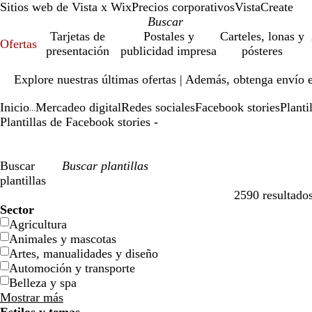
Sitios web de Vista x Wix
Precios corporativos
VistaCreate
Tarjetas de
Postales y
Carteles, lonas y
Ofertas
presentación
publicidad impresa
pósteres
Diapositiva
Explore nuestras últimas ofertas | Además, obtenga envío 
1
de
Inicio
Mercadeo digital
Redes sociales
Facebook stories
Planti
1
...
Plantillas de Facebook stories -
Buscar
plantillas
2590 resultado
Filtros
Sector
Agricultura
Animales y mascotas
Artes, manualidades y diseño
Automoción y transporte
Belleza y spa
Mostrar más