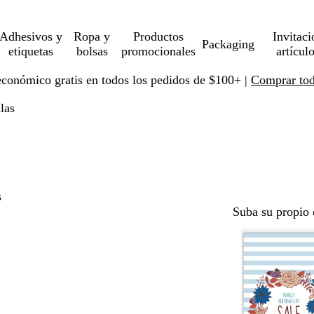
Adhesivos y
Ropa y
Productos
Invitaci
Packaging
etiquetas
bolsas
promocionales
artícul
económico gratis en todos los pedidos de $100+ |
Comprar toda
llas
s
Suba su propio 