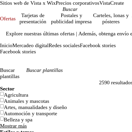
Sitios web de Vista x Wix
Precios corporativos
VistaCreate
Tarjetas de
Postales y
Carteles, lonas y
Ofertas
presentación
publicidad impresa
pósteres
Diapositiva
Explore nuestras últimas ofertas | Además, obtenga envío 
1
de
Inicio
Mercadeo digital
Redes sociales
Facebook stories
1
Facebook stories
Buscar
plantillas
2590 resultado
Filtros
Sector
Agricultura
Animales y mascotas
Artes, manualidades y diseño
Automoción y transporte
Belleza y spa
Mostrar más