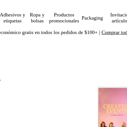
Adhesivos y
Ropa y
Productos
Invitaci
Packaging
etiquetas
bolsas
promocionales
artícul
económico gratis en todos los pedidos de $100+ |
Comprar toda
s