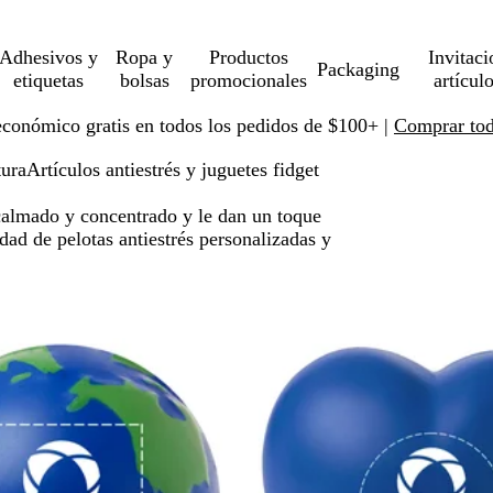
Adhesivos y
Ropa y
Productos
Invitaci
Packaging
etiquetas
bolsas
promocionales
artícul
económico gratis en todos los pedidos de $100+ |
Comprar toda
tura
Artículos antiestrés y juguetes fidget
 calmado y concentrado y le dan un toque
edad de pelotas antiestrés personalizadas y
 a resultados filtrados
o
Nuevo