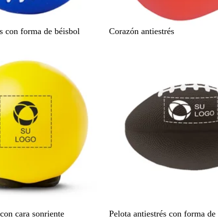
R
és con forma de béisbol
Corazón antiestrés
o
Nuevo
j
o
N
V
V
L
D
 con cara sonriente
Pelota antiestrés con forma de