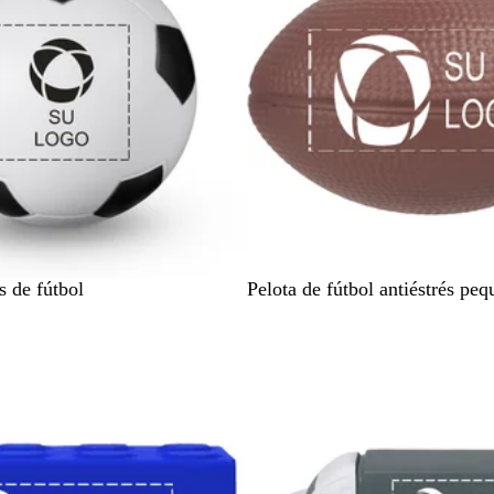
o
M
s de fútbol
Pelota de fútbol antiéstrés pe
a
r
r
ó
n