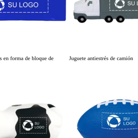
B
és en forma de bloque de
Juguete antiestrés de camión
l
a
Nuevo
n
c
o