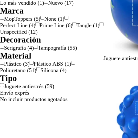
Lo más vendido
(
1
)
Nuevo
(
17
)
r
l
n
s
r
a
a
r
o
a
d
Marca
i
c
ó
d
n
o
d
e
l
o
n
o
j
o
MopToppers
(
5
)
None
(
1
)
l
a
Perfect Line
(
4
)
Prime Line
(
6
)
Tangle
(
1
)
o
Unspecified
(
12
)
Decoración
Serigrafía
(
4
)
Tampografía
(
55
)
Material
A
Juguete anties
Plástico
(
3
)
Plástico ABS
(
1
)
z
Poliuretano
(
51
)
Silicona
(
4
)
Nuevo
u
Tipo
l
Juguete antiestrés
(
59
)
Envío exprés
No incluir productos agotados