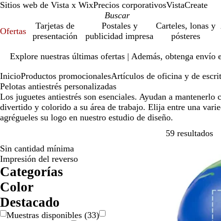
Sitios web de Vista x Wix
Precios corporativos
VistaCreate
Tarjetas de
Postales y
Carteles, lonas y
Ofertas
presentación
publicidad impresa
pósteres
Diapositiva
Explore nuestras últimas ofertas | Además, obtenga envío 
1
de
Inicio
Productos promocionales
Artículos de oficina y de escri
1
Pelotas antiestrés personalizadas
Los juguetes antiestrés son esenciales. Ayudan a mantenerlo
divertido y colorido a su área de trabajo. Elija entre una vari
agrégueles su logo en nuestro estudio de diseño.
Ir
59 resultados
Sin cantidad mínima
Lo más vendid
Impresión del reverso
Categorías
Color
A
A
B
G
M
M
N
N
R
R
V
Destacado
m
z
l
r
a
o
a
e
o
o
e
Muestras disponibles
(
33
)
a
u
a
i
r
r
r
g
j
s
r