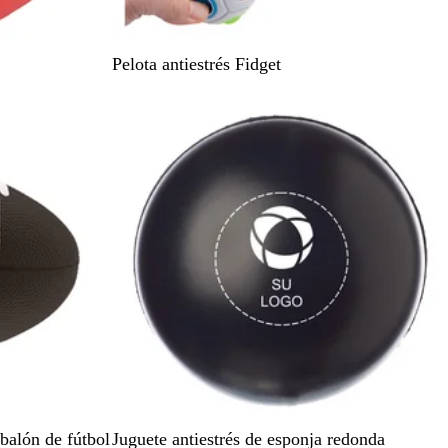
B
Pelota antiestrés Fidget
l
a
n
c
o
N
P
M
V
A
 balón de fútbol
Juguete antiestrés de esponja redonda