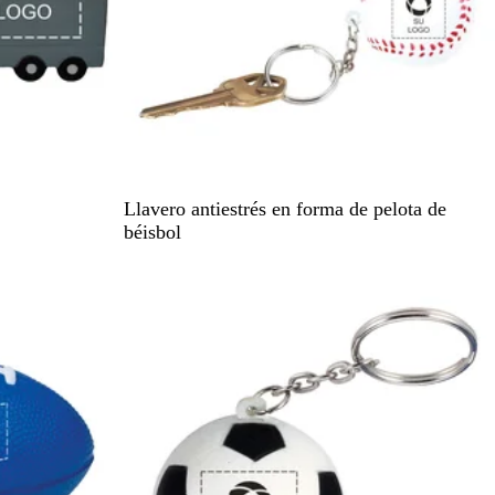
B
Llavero antiestrés en forma de pelota de
l
béisbol
a
n
c
o