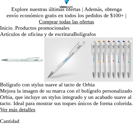
Diapositiva
Explore nuestras últimas ofertas | Además, obtenga
1
envío económico gratis en todos los pedidos de $100+ |
de
Comprar todas las ofertas
1
Inicio
Productos promocionales
...
Artículos de oficina y de escritura
Bolígrafos
Diapositiva
Imagen
Ampliado
Use
Haga
Imagen
Ampliado
Use
Haga
Imagen
Ampliado
Use
Haga
1
ampliable
al
la
clic
ampliable
al
la
clic
ampliable
al
la
clic
de
con
mínimo
tecla
para
con
mínimo
tecla
para
con
mínimo
tecla
para
3
zoom
de
expandir
zoom
de
expandir
zoom
de
expandir
más
más
más
(+)
(+)
(+)
y
y
y
menos
menos
menos
Bolígrafo con stylus suave al tacto de Orbia
(-)
(-)
(-)
Mejora la imagen de su marca con el bolígrafo personalizado
para
para
para
Orbia, que incluye un stylus integrado y un acabado suave al
acercar/alejar
acercar/alejar
acercar/al
tacto. Ideal para mostrar sus toques únicos de forma colorida.
con
con
con
Ver más detalles
zoom
zoom
zoom
y
y
y
Cantidad
las
las
las