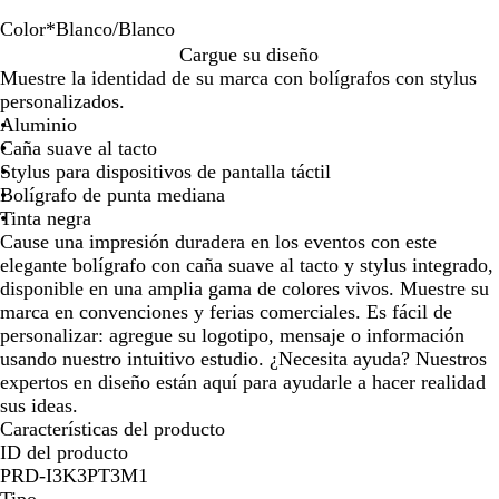
teclas
teclas
teclas
de
de
de
Color
*
Blanco/Blanco
las
las
las
B
B
B
B
B
B
B
B
Cargue su diseño
flechas
flechas
flechas
l
l
l
l
l
l
l
l
Muestre la identidad de su marca con bolígrafos con stylus
para
para
para
a
a
a
a
a
a
a
a
personalizados.
arrastrar
arrastrar
arrastrar
n
n
n
n
n
n
n
n
Aluminio
c
c
c
c
c
c
c
c
Caña suave al tacto
o
o
o
o
o
o
o
o
Stylus para dispositivos de pantalla táctil
/
/
/
/
/
/
/
/
Bolígrafo de punta mediana
B
A
V
N
R
A
C
R
Tinta negra
l
z
e
a
o
m
e
o
Cause una impresión duradera en los eventos con este
a
u
r
r
j
a
l
s
elegante bolígrafo con caña suave al tacto y stylus integrado,
n
l
d
a
o
r
e
a
disponible en una amplia gama de colores vivos. Muestre su
c
e
n
i
s
d
marca en convenciones y ferias comerciales. Es fácil de
o
j
l
t
o
personalizar: agregue su logotipo, mensaje o información
a
l
e
usando nuestro intuitivo estudio. ¿Necesita ayuda? Nuestros
o
expertos en diseño están aquí para ayudarle a hacer realidad
sus ideas.
Características del producto
ID del producto
PRD-I3K3PT3M1
Tipo