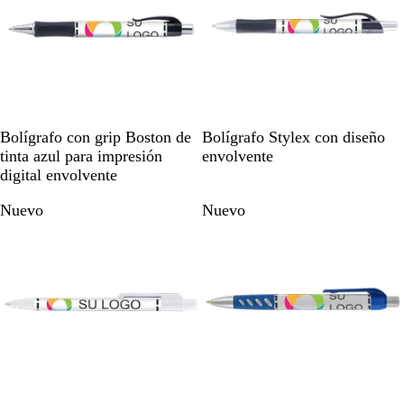
r
o
N
A
V
A
N
B
Bolígrafo con grip Boston de
Bolígrafo Stylex con diseño
e
z
e
z
a
l
tinta azul para impresión
envolvente
g
u
r
u
r
a
digital envolvente
r
l
d
l
a
n
Nuevo
Nuevo
o
m
e
n
c
a
a
j
o
r
z
a
/
i
u
N
n
l
e
o
a
g
d
r
o
o