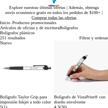
Diapositiva
Explore nuestras últimas ofertas | Además, obtenga
1
envío económico gratis en todos los pedidos de $100+ |
de
Comprar todas las ofertas
1
Inicio
Productos promocionales
...
Artículos de oficina y de escritura
Bolígrafos
Bolígrafos plásticos
251 resultados
Filtrar y ordenar
Nuevo
Lo más vendido
N
V
R
A
V
B
Bolígrafo Taylor Grip para
Bolígrafo de VistaPrint® con
e
e
o
z
e
l
impresión Inkjet a todo color
diseño envolvente
g
r
s
u
r
1
a
2
5
(
1
)
4.3
(
20
)