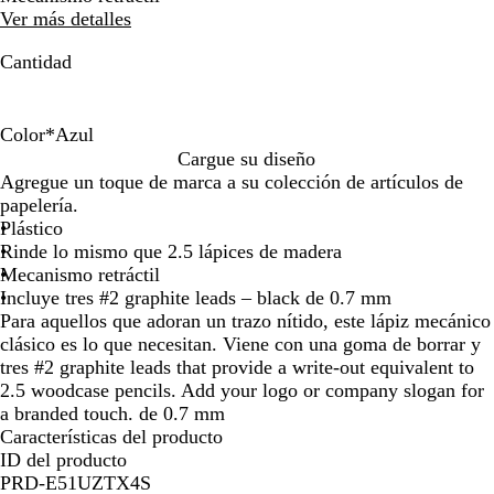
teclas
teclas
Ver más detalles
de
de
las
las
Cantidad
flechas
flechas
para
para
arrastrar
arrastrar
Color
*
Azul
N
A
B
Cargue su diseño
e
z
l
Agregue un toque de marca a su colección de artículos de
g
u
a
papelería.
r
l
n
Plástico
o
c
Rinde lo mismo que 2.5 lápices de madera
o
Mecanismo retráctil
Incluye tres #2 graphite leads – black de 0.7 mm
Para aquellos que adoran un trazo nítido, este lápiz mecánico
clásico es lo que necesitan. Viene con una goma de borrar y
tres #2 graphite leads that provide a write-out equivalent to
2.5 woodcase pencils. Add your logo or company slogan for
a branded touch. de 0.7 mm
Características del producto
ID del producto
PRD-E51UZTX4S