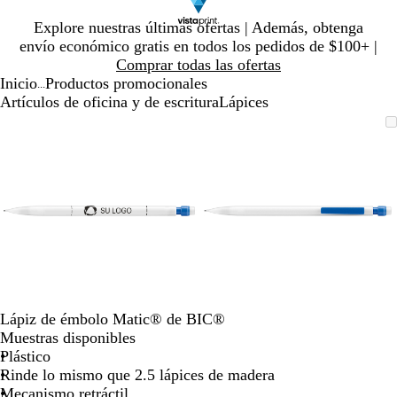
Diapositiva
Explore nuestras últimas ofertas | Además, obtenga
1
envío económico gratis en todos los pedidos de $100+ |
de
Comprar todas las ofertas
1
Inicio
Productos promocionales
...
Artículos de oficina y de escritura
Lápices
Diapositiva
Imagen
Ampliado
Use
Haga
Imagen
Ampliado
Use
Haga
1
ampliable
al
la
clic
ampliable
al
la
clic
de
con
mínimo
tecla
para
con
mínimo
tecla
para
2
zoom
de
expandir
zoom
de
expandir
más
más
(+)
(+)
y
y
menos
menos
(-)
(-)
para
para
acercar/alejar
acercar/alejar
Lápiz de émbolo Matic® de BIC®
con
con
Muestras disponibles
zoom
zoom
Plástico
y
y
Rinde lo mismo que 2.5 lápices de madera
las
las
Mecanismo retráctil