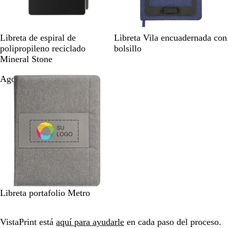
N
A
C
Libreta de espiral de
Libreta Vila encuadernada con
e
z
a
polipropileno reciclado
bolsillo
g
u
r
Mineral Stone
r
l
b
Agotado
o
m
ó
a
n
r
i
n
o
G
Libreta portafolio Metro
r
i
VistaPrint está
aquí para ayudarle
en cada paso del proceso.
s