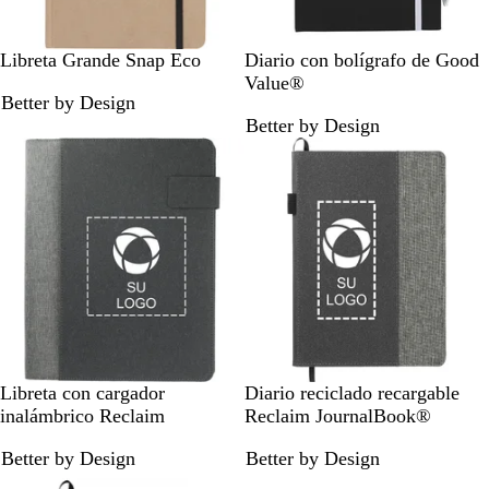
N
N
A
A
G
R
Libreta Grande Snap Eco
Diario con bolígrafo de Good
a
e
z
z
r
o
Value®
Better by Design
t
g
u
u
i
j
Better by Design
u
r
l
l
s
o
r
o
r
m
a
e
a
l
a
r
l
i
n
o
G
G
Libreta con cargador
Diario reciclado recargable
r
r
inalámbrico Reclaim
Reclaim JournalBook®
i
i
Better by Design
Better by Design
s
s