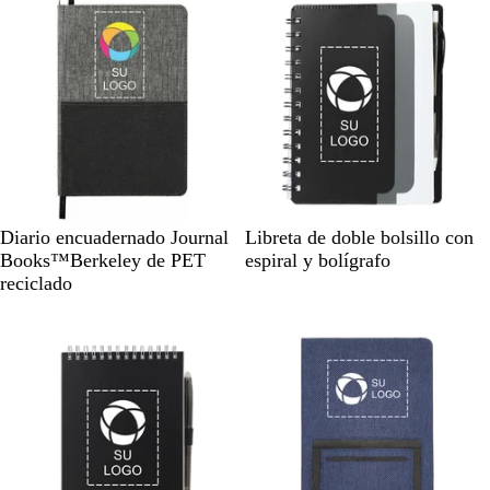
G
N
M
A
R
L
Diario encuadernado Journal
Libreta de doble bolsillo con
r
e
o
z
o
i
Books™Berkeley de PET
espiral y bolígrafo
i
g
r
u
j
m
reciclado
s
r
a
l
o
a
o
d
o