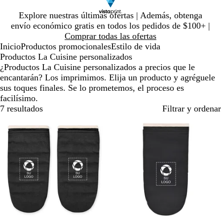
Diapositiva
Explore nuestras últimas ofertas | Además, obtenga
1
envío económico gratis en todos los pedidos de $100+ |
de
Comprar todas las ofertas
1
Inicio
Productos promocionales
Estilo de vida
Productos La Cuisine personalizados
¿Productos La Cuisine personalizados a precios que le
encantarán? Los imprimimos. Elija un producto y agréguele
sus toques finales. Se lo prometemos, el proceso es
facilísimo.
7 resultados
Filtrar y ordenar
Nuevo
Nuevo