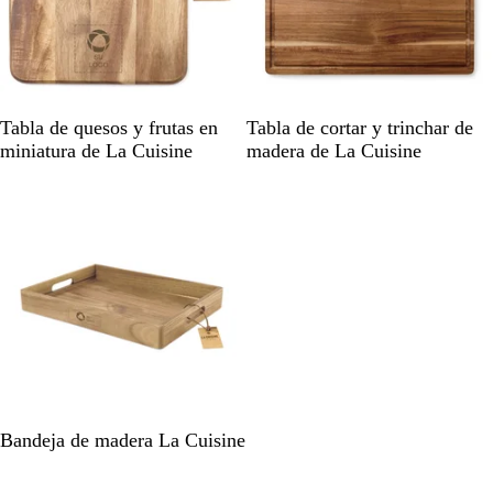
M
M
Tabla de quesos y frutas en
Tabla de cortar y trinchar de
a
a
miniatura de La Cuisine
madera de La Cuisine
d
d
Agotado
e
e
r
r
a
a
M
Bandeja de madera La Cuisine
a
d