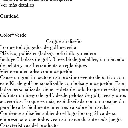
de
de
Ver más detalles
las
las
flechas
flechas
Cantidad
para
para
arrastrar
arrastrar
Color
*
Verde
A
V
R
Cargue su diseño
z
e
o
Lo que todo jugador de golf necesita.
u
r
j
Plástico, poliéster (bolsa), polivinilo y madera
l
d
o
Incluye 3 bolsas de golf, 8 tees biodegradables, un marcador
e
de pelota y una herramienta arreglapiques
Viene en una bolsa con mosquetón
Cause un gran impacto en su próximo evento deportivo con
este Kit de golf personalizable con bolsa y mosquetón. Esta
bolsa personalizada viene repleta de todo lo que necesita para
disfrutar un juego de golf, desde pelotas de golf, tees y otros
accesorios. Lo que es más, está diseñada con un mosquetón
para llevarla fácilmente mientras va sobre la marcha.
Comience a diseñar subiendo el logotipo o gráfica de su
empresa para que todos vean su marca durante cada juego.
Características del producto