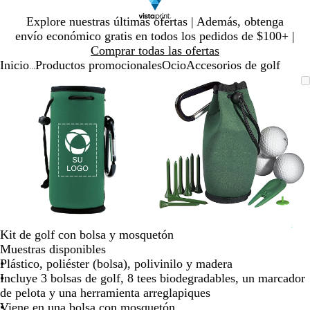
Diapositiva
Explore nuestras últimas ofertas | Además, obtenga
1
envío económico gratis en todos los pedidos de $100+ |
de
Comprar todas las ofertas
1
Inicio
Productos promocionales
Ocio
Accesorios de golf
...
Diapositiva
Imagen
Ampliado
Use
Haga
Imagen
Ampliado
Use
Haga
1
ampliable
al
la
clic
ampliable
al
la
clic
de
con
mínimo
tecla
para
con
mínimo
tecla
para
2
zoom
de
expandir
zoom
de
expandir
más
más
(+)
(+)
y
y
menos
menos
(-)
(-)
para
para
acercar/alejar
acercar/alejar
Kit de golf con bolsa y mosquetón
con
con
Muestras disponibles
zoom
zoom
Plástico, poliéster (bolsa), polivinilo y madera
y
y
Incluye 3 bolsas de golf, 8 tees biodegradables, un marcador
las
las
de pelota y una herramienta arreglapiques
teclas
teclas
Viene en una bolsa con mosquetón