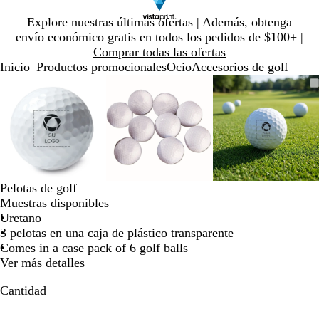
Diapositiva
Explore nuestras últimas ofertas | Además, obtenga
1
envío económico gratis en todos los pedidos de $100+ |
de
Comprar todas las ofertas
1
Inicio
Productos promocionales
Ocio
Accesorios de golf
...
Diapositiva
Imagen
Ampliado
Use
Haga
Imagen
Ampliado
Use
Haga
Imagen
Ampliado
Use
Haga
1
ampliable
al
la
clic
ampliable
al
la
clic
ampliable
al
la
clic
de
con
mínimo
tecla
para
con
mínimo
tecla
para
con
mínimo
tecla
para
3
zoom
de
expandir
zoom
de
expandir
zoom
de
expandir
más
más
más
(+)
(+)
(+)
y
y
y
menos
menos
menos
Pelotas de golf
(-)
(-)
(-)
Muestras disponibles
para
para
para
Uretano
acercar/alejar
acercar/alejar
acercar/al
3 pelotas en una caja de plástico transparente
con
con
con
Comes in a case pack of 6 golf balls
zoom
zoom
zoom
Ver más detalles
y
y
y
las
las
las
Cantidad
teclas
teclas
teclas