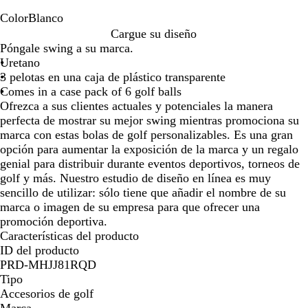
de
de
de
las
las
las
Color
Blanco
flechas
flechas
flechas
B
Cargue su diseño
para
para
para
l
Póngale swing a su marca.
arrastrar
arrastrar
arrastrar
a
Uretano
n
3 pelotas en una caja de plástico transparente
c
Comes in a case pack of 6 golf balls
o
Ofrezca a sus clientes actuales y potenciales la manera
perfecta de mostrar su mejor swing mientras promociona su
marca con estas bolas de golf personalizables. Es una gran
opción para aumentar la exposición de la marca y un regalo
genial para distribuir durante eventos deportivos, torneos de
golf y más. Nuestro estudio de diseño en línea es muy
sencillo de utilizar: sólo tiene que añadir el nombre de su
marca o imagen de su empresa para que ofrecer una
promoción deportiva.
Características del producto
ID del producto
PRD-MHJJ81RQD
Tipo
Accesorios de golf
Marca