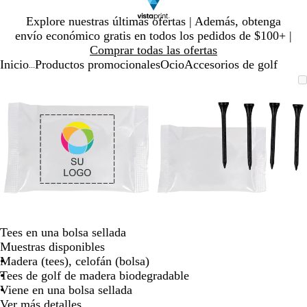
Diapositiva
Explore nuestras últimas ofertas | Además, obtenga
1
envío económico gratis en todos los pedidos de $100+ |
de
Comprar todas las ofertas
1
Inicio
Productos promocionales
Ocio
Accesorios de golf
...
Diapositiva
Imagen
Ampliado
Use
Haga
Imagen
Ampliado
Use
Haga
1
ampliable
al
la
clic
ampliable
al
la
clic
de
con
mínimo
tecla
para
con
mínimo
tecla
para
2
zoom
de
expandir
zoom
de
expandir
más
más
(+)
(+)
y
y
menos
menos
(-)
(-)
para
para
acercar/alejar
acercar/alejar
Tees en una bolsa sellada
con
con
Muestras disponibles
zoom
zoom
Madera (tees), celofán (bolsa)
y
y
Tees de golf de madera biodegradable
las
las
Viene en una bolsa sellada
teclas
teclas
Ver más detalles