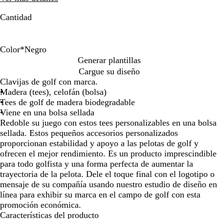
de
de
las
las
Cantidad
flechas
flechas
para
para
arrastrar
arrastrar
Color
*
Negro
N
V
R
B
N
A
Generar plantillas
e
e
o
l
a
z
Cargue su diseño
g
r
j
a
t
u
Clavijas de golf con marca.
r
d
o
n
u
l
Madera (tees), celofán (bolsa)
o
e
c
r
Tees de golf de madera biodegradable
o
a
Viene en una bolsa sellada
l
Redoble su juego con estos tees personalizables en una bolsa
sellada. Estos pequeños accesorios personalizados
proporcionan estabilidad y apoyo a las pelotas de golf y
ofrecen el mejor rendimiento. Es un producto imprescindible
para todo golfista y una forma perfecta de aumentar la
trayectoria de la pelota. Dele el toque final con el logotipo o
mensaje de su compañía usando nuestro estudio de diseño en
línea para exhibir su marca en el campo de golf con esta
promoción económica.
Características del producto