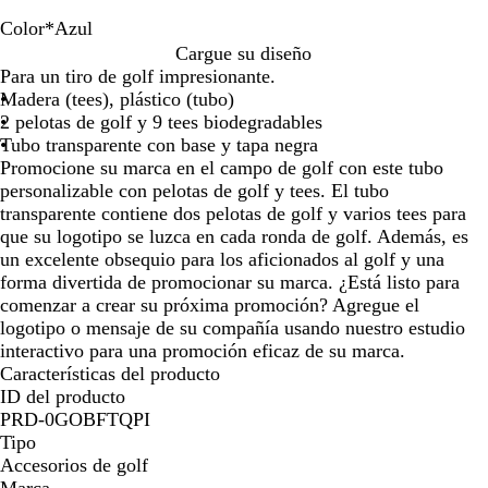
de
de
de
las
las
las
Color
*
Azul
flechas
flechas
flechas
V
N
B
A
N
R
Cargue su diseño
para
para
para
e
e
l
z
a
o
Para un tiro de golf impresionante.
arrastrar
arrastrar
arrastrar
r
g
a
u
t
j
Madera (tees), plástico (tubo)
d
r
n
l
u
o
2 pelotas de golf y 9 tees biodegradables
e
o
c
r
Tubo transparente con base y tapa negra
o
a
Promocione su marca en el campo de golf con este tubo
l
personalizable con pelotas de golf y tees. El tubo
transparente contiene dos pelotas de golf y varios tees para
que su logotipo se luzca en cada ronda de golf. Además, es
un excelente obsequio para los aficionados al golf y una
forma divertida de promocionar su marca. ¿Está listo para
comenzar a crear su próxima promoción? Agregue el
logotipo o mensaje de su compañía usando nuestro estudio
interactivo para una promoción eficaz de su marca.
Características del producto
ID del producto
PRD-0GOBFTQPI
Tipo
Accesorios de golf
Marca