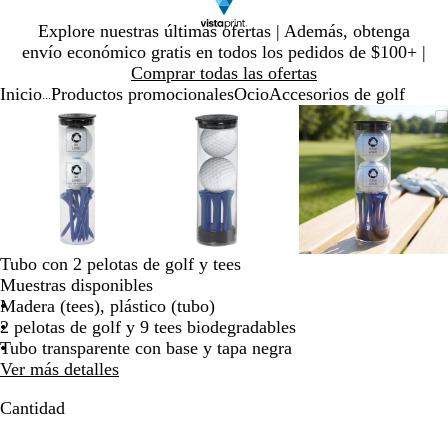
Diapositiva
Explore nuestras últimas ofertas | Además, obtenga
1
envío económico gratis en todos los pedidos de $100+ |
de
Comprar todas las ofertas
1
Inicio
Productos promocionales
Ocio
Accesorios de golf
...
Diapositiva
Imagen
Ampliado
Use
Haga
Imagen
Ampliado
Use
Haga
Imagen
Ampliado
Use
Haga
1
ampliable
al
la
clic
ampliable
al
la
clic
ampliable
al
la
clic
de
con
mínimo
tecla
para
con
mínimo
tecla
para
con
mínimo
tecla
para
3
zoom
de
expandir
zoom
de
expandir
zoom
de
expandir
más
más
más
(+)
(+)
(+)
y
y
y
menos
menos
menos
Tubo con 2 pelotas de golf y tees
(-)
(-)
(-)
Muestras disponibles
para
para
para
Madera (tees), plástico (tubo)
acercar/alejar
acercar/alejar
acercar/al
2 pelotas de golf y 9 tees biodegradables
con
con
con
Tubo transparente con base y tapa negra
zoom
zoom
zoom
Ver más detalles
y
y
y
las
las
las
Cantidad
teclas
teclas
teclas