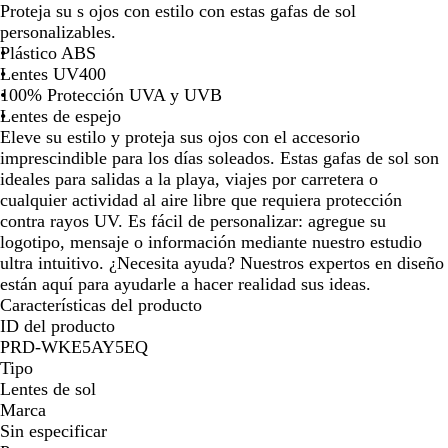
de
de
de
de
r
r
r
r
r
r
Proteja su s ojos con estilo con estas gafas de sol
las
las
las
las
a
a
a
a
a
a
personalizables.
flechas
flechas
flechas
flechas
n
n
n
n
n
n
Plástico ABS
para
para
para
para
s
s
s
s
s
s
Lentes UV400
arrastrar
arrastrar
arrastrar
arrastra
p
p
p
p
p
p
100% Protección UVA y UVB
a
a
a
a
a
a
Lentes de espejo
r
r
r
r
r
r
Eleve su estilo y proteja sus ojos con el accesorio
e
e
e
e
e
e
imprescindible para los días soleados. Estas gafas de sol son
n
n
n
n
n
n
ideales para salidas a la playa, viajes por carretera o
t
t
t
t
t
t
cualquier actividad al aire libre que requiera protección
e
e
e
e
e
e
contra rayos UV. Es fácil de personalizar: agregue su
/
/
/
/
/
/
logotipo, mensaje o información mediante nuestro estudio
A
V
R
P
A
M
ultra intuitivo. ¿Necesita ayuda? Nuestros expertos en diseño
z
e
o
l
m
o
están aquí para ayudarle a hacer realidad sus ideas.
u
r
j
a
a
r
Características del producto
l
d
o
t
r
a
ID del producto
e
e
i
d
PRD-WKE5AY5EQ
a
l
o
Tipo
d
l
Lentes de sol
o
o
Marca
Sin especificar