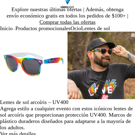
Diapositiva
Explore nuestras últimas ofertas | Además, obtenga
1
envío económico gratis en todos los pedidos de $100+ |
de
Comprar todas las ofertas
1
Inicio
Productos promocionales
Ocio
Lentes de sol
...
Diapositiva
Imagen
Ampliado
Use
Haga
Imagen
Ampliado
Use
Haga
1
ampliable
al
la
clic
ampliable
al
la
clic
de
con
mínimo
tecla
para
con
mínimo
tecla
para
2
zoom
de
expandir
zoom
de
expandir
más
más
(+)
(+)
y
y
menos
menos
(-)
(-)
para
para
acercar/alejar
acercar/alejar
Lentes de sol arcoíris – UV400
con
con
Agrega estilo a cualquier evento con estos icónicos lentes de
zoom
zoom
sol arcoíris que proporcionan protección UV400. Marcos de
y
y
plástico duraderos diseñados para adaptarse a la mayoría de
las
las
los adultos.
teclas
teclas
Ver más detalles