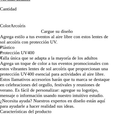
de
de
las
las
Cantidad
flechas
flechas
para
para
arrastrar
arrastrar
Color
Arcoíris
A
Cargue su diseño
r
Agrega estilo a tus eventos al aire libre con estos lentes de
c
sol arcoíris con protección UV.
o
Plástico
í
Protección UV400
r
Talla única que se adapta a la mayoría de los adultos
i
Agrega un toque de color a tus eventos promocionales con
s
estos vibrantes lentes de sol arcoíris que proporcionan una
protección UV400 esencial para actividades al aire libre.
Estos llamativos accesorios harán que tu marca se destaque
en celebraciones del orgullo, festivales y reuniones de
verano. Es fácil de personalizar: agregue su logotipo,
mensaje o información usando nuestro intuitivo estudio.
¿Necesita ayuda? Nuestros expertos en diseño están aquí
para ayudarle a hacer realidad sus ideas.
Características del producto