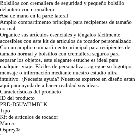
de
de
de
de
de
r
Bolsillos con cremallera de seguridad y pequeño bolsillo
las
las
las
las
las
o
delantero con cremallera
flechas
flechas
flechas
flechas
flecha
Asa de mano en la parte lateral
para
para
para
para
para
Amplio compartimento principal para recipientes de tamaño
arrastrar
arrastrar
arrastrar
arrastrar
arrast
normal
Organice sus artículos esenciales y téngalos fácilmente
accesibles con este kit de artículos de tocador personalizado.
Con un amplio compartimento principal para recipientes de
tamaño normal y bolsillos con cremallera seguros para
separar los objetos, este elegante estuche es ideal para
cualquier viaje. Fáciles de personalizar: agregue su logotipo,
mensaje o información mediante nuestro estudio ultra
intuitivo. ¿Necesita ayuda? Nuestros expertos en diseño están
aquí para ayudarle a hacer realidad sus ideas.
Características del producto
ID del producto
PRD-D5UWBMBLK
Tipo
Kit de artículos de tocador
Marca
Osprey®