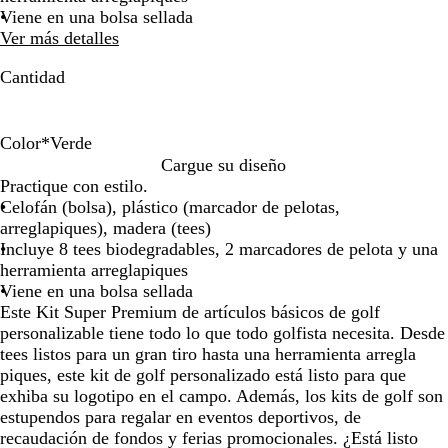
de
de
Viene en una bolsa sellada
las
las
Ver más detalles
flechas
flechas
para
para
Cantidad
arrastrar
arrastrar
Color
*
Verde
B
A
R
V
N
Cargue su diseño
l
z
o
e
e
Practique con estilo.
a
u
j
r
g
Celofán (bolsa), plástico (marcador de pelotas,
n
l
o
d
r
arreglapiques), madera (tees)
c
e
o
Incluye 8 tees biodegradables, 2 marcadores de pelota y una
o
herramienta arreglapiques
Viene en una bolsa sellada
Este Kit Super Premium de artículos básicos de golf
personalizable tiene todo lo que todo golfista necesita. Desde
tees listos para un gran tiro hasta una herramienta arregla
piques, este kit de golf personalizado está listo para que
exhiba su logotipo en el campo. Además, los kits de golf son
estupendos para regalar en eventos deportivos, de
recaudación de fondos y ferias promocionales. ¿Está listo