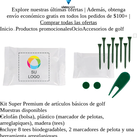
Diapositiva
Explore nuestras últimas ofertas | Además, obtenga
1
envío económico gratis en todos los pedidos de $100+ |
de
Comprar todas las ofertas
1
Inicio
Productos promocionales
Ocio
Accesorios de golf
...
Diapositiva
Imagen
Ampliado
Use
Haga
Imagen
Ampliado
Use
Haga
1
ampliable
al
la
clic
ampliable
al
la
clic
de
con
mínimo
tecla
para
con
mínimo
tecla
para
2
zoom
de
expandir
zoom
de
expandir
más
más
(+)
(+)
y
y
menos
menos
(-)
(-)
para
para
acercar/alejar
acercar/alejar
Kit Super Premium de artículos básicos de golf
con
con
Muestras disponibles
zoom
zoom
Celofán (bolsa), plástico (marcador de pelotas,
y
y
arreglapiques), madera (tees)
las
las
Incluye 8 tees biodegradables, 2 marcadores de pelota y una
teclas
teclas
herramienta arreglapiques