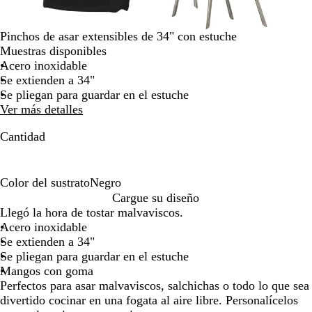
para
arrastrar
Pinchos de asar extensibles de 34" con estuche
Muestras disponibles
Acero inoxidable
Se extienden a 34"
Se pliegan para guardar en el estuche
Ver más detalles
Cantidad
Color del sustrato
Negro
N
Cargue su diseño
e
Llegó la hora de tostar malvaviscos.
g
Acero inoxidable
r
Se extienden a 34"
o
Se pliegan para guardar en el estuche
Mangos con goma
Perfectos para asar malvaviscos, salchichas o todo lo que sea
divertido cocinar en una fogata al aire libre. Personalícelos