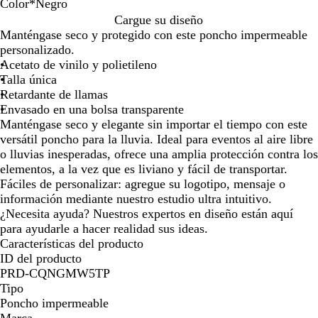
de
de
de
Color
*
Negro
las
las
las
N
R
B
A
A
Cargue su diseño
flechas
flechas
flechas
e
o
l
m
z
Manténgase seco y protegido con este poncho impermeable
para
para
para
g
j
a
a
u
personalizado.
arrastrar
arrastrar
arrastrar
r
o
n
r
l
Acetato de vinilo y polietileno
o
c
i
r
Talla única
o
l
e
Retardante de llamas
l
a
Envasado en una bolsa transparente
o
l
Manténgase seco y elegante sin importar el tiempo con este
versátil poncho para la lluvia. Ideal para eventos al aire libre
o lluvias inesperadas, ofrece una amplia protección contra los
elementos, a la vez que es liviano y fácil de transportar.
Fáciles de personalizar: agregue su logotipo, mensaje o
información mediante nuestro estudio ultra intuitivo.
¿Necesita ayuda? Nuestros expertos en diseño están aquí
para ayudarle a hacer realidad sus ideas.
Características del producto
ID del producto
PRD-CQNGMW5TP
Tipo
Poncho impermeable
Marca