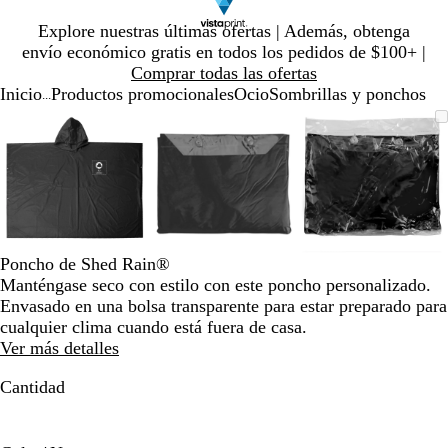
Diapositiva
Explore nuestras últimas ofertas | Además, obtenga
1
envío económico gratis en todos los pedidos de $100+ |
de
Comprar todas las ofertas
1
Inicio
Productos promocionales
Ocio
Sombrillas y ponchos
...
Diapositiva
Imagen
Ampliado
Use
Haga
Imagen
Ampliado
Use
Haga
Imagen
Ampliado
Use
Haga
1
ampliable
al
la
clic
ampliable
al
la
clic
ampliable
al
la
clic
de
con
mínimo
tecla
para
con
mínimo
tecla
para
con
mínimo
tecla
para
3
zoom
de
expandir
zoom
de
expandir
zoom
de
expandir
más
más
más
(+)
(+)
(+)
y
y
y
menos
menos
menos
Poncho de Shed Rain®
(-)
(-)
(-)
Manténgase seco con estilo con este poncho personalizado.
para
para
para
Envasado en una bolsa transparente para estar preparado para
acercar/alejar
acercar/alejar
acercar/al
cualquier clima cuando está fuera de casa.
con
con
con
Ver más detalles
zoom
zoom
zoom
y
y
y
Cantidad
las
las
las
teclas
teclas
teclas