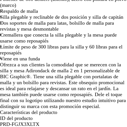
de
de
de
de
de
de
de
de
r
(marco)
las
las
las
las
las
las
las
las
o
Respaldo de malla
flechas
flechas
flechas
flechas
flechas
flechas
flechas
flec
Silla plegable y reclinable de dos posición y silla de capitán
para
para
para
para
para
para
para
par
Dos soportes de malla para latas, bolsillo de malla para
arrastrar
arrastrar
arrastrar
arrastrar
arrastrar
arrastrar
arrastrar
arra
revistas y mesa desmontable
Cremallera que conecta la silla plegable y la mesa puede
usarse como reposapiés
Límite de peso de 300 libras para la silla y 60 libras para el
reposapiés
Viene en una funda
Ofrezca a sus clientes la comodidad que se merecen con la
silla y mesa Adirondack de malla 2 en 1 personalizable de
BIC Graphic®. Tiene una silla plegable con portalatas de
malla y un bolsillo para revistas. Este obsequio promocional
es ideal para relajarse y descansar un rato en el jardín. La
mesa también puede usarse como reposapiés. Dele el toque
final con su logotipo utilizando nuestro estudio intuitivo para
distinguir su marca con esta promoción especial.
Características del producto
ID del producto
PRD-FGJX3XLTX