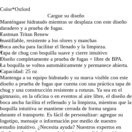
teclas
teclas
teclas
teclas
de
de
de
de
Color
*
Oxford
las
las
las
las
C
T
O
Cargue su diseño
flechas
flechas
flechas
flechas
a
r
x
Manténgase hidratado mientras se desplaza con este diseño
para
para
para
para
r
a
f
duradero y a prueba de fugas.
arrastrar
arrastrar
arrastrar
arrastra
b
n
o
Eastman Tritan Renew
ó
s
r
Inastillable, resistente a los olores y manchas
n
p
d
Boca ancha para facilitar el llenado y la limpieza.
a
Tapa de chug con boquilla suave y cierre intuitivo
r
Diseño completamente a prueba de fugas + libre de BPA.
e
La boquilla se voltea automáticamente y permanece abierta.
n
Capacidad: 25 oz
t
Mantenga a su equipo hidratado y su marca visible con este
e
diseño a prueba de fugas que cuenta con una práctica tapa de
chug y una construcción resistente a roturas. Ya sea en el
gimnasio, en la oficina o en eventos al aire libre, el diseño de
boca ancha facilita el rellenado y la limpieza, mientras que la
boquilla intuitiva se mantiene cerrada de forma segura
durante el transporte. Es fácil de personalizar: agregue su
logotipo, mensaje o información por medio de nuestro
estudio intuitivo. ¿Necesita ayuda? Nuestros expertos en