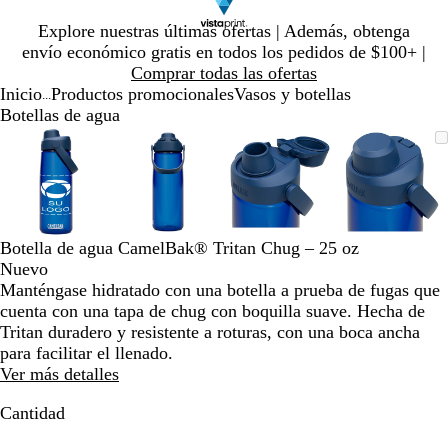
Diapositiva
Explore nuestras últimas ofertas | Además, obtenga
1
envío económico gratis en todos los pedidos de $100+ |
de
Comprar todas las ofertas
1
Inicio
Productos promocionales
Vasos y botellas
...
Botellas de agua
Diapositiva
Imagen
Ampliado
Use
Haga
Imagen
Ampliado
Use
Haga
Imagen
Ampliado
Use
Haga
Imagen
Amplia
Use
Haga
1
ampliable
al
la
clic
ampliable
al
la
clic
ampliable
al
la
clic
ampliab
al
la
clic
de
con
mínimo
tecla
para
con
mínimo
tecla
para
con
mínimo
tecla
para
con
mínimo
tecla
para
4
zoom
de
expandir
zoom
de
expandir
zoom
de
expandir
zoom
de
expandi
más
más
más
más
(+)
(+)
(+)
(+)
Botella de agua CamelBak® Tritan Chug – 25 oz
y
y
y
y
Nuevo
menos
menos
menos
menos
Manténgase hidratado con una botella a prueba de fugas que
(-)
(-)
(-)
(-)
cuenta con una tapa de chug con boquilla suave. Hecha de
para
para
para
para
Tritan duradero y resistente a roturas, con una boca ancha
acercar/alejar
acercar/alejar
acercar/alejar
acercar/
para facilitar el llenado.
con
con
con
con
Ver más detalles
zoom
zoom
zoom
zoom
y
y
y
y
Cantidad
las
las
las
las