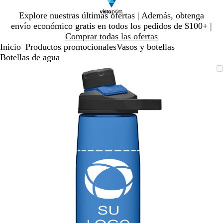
Diapositiva
Explore nuestras últimas ofertas | Además, obtenga
1
envío económico gratis en todos los pedidos de $100+ |
de
Comprar todas las ofertas
1
Inicio
Productos promocionales
Vasos y botellas
...
Botellas de agua
Diapositiva
Imagen
Ampliado
Use
Haga
1
ampliable
al
la
clic
de
con
mínimo
tecla
para
1
zoom
de
expandir
más
(+)
y
menos
(-)
para
acercar/alejar
con
zoom
y
las