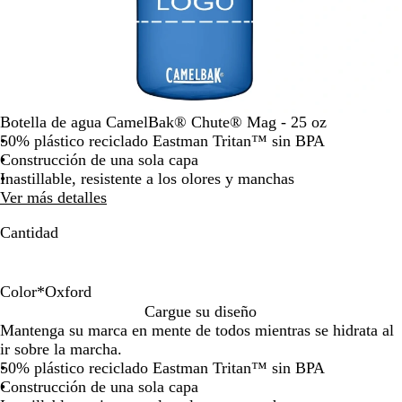
teclas
de
las
flechas
para
arrastrar
Botella de agua CamelBak® Chute® Mag - 25 oz
50% plástico reciclado Eastman Tritan™ sin BPA
Construcción de una sola capa
Inastillable, resistente a los olores y manchas
Ver más detalles
Cantidad
Color
*
Oxford
C
T
O
Cargue su diseño
a
r
x
Mantenga su marca en mente de todos mientras se hidrata al
r
a
f
ir sobre la marcha.
b
n
o
50% plástico reciclado Eastman Tritan™ sin BPA
ó
s
r
Construcción de una sola capa