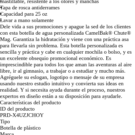
n
p
d
Inastillable, resistente a los olores y manchas
a
Tapa de rosca antiderrames
r
Capacidad para 25 oz
e
Lavar a mano solamente
n
Dele vida a sus promociones y apague la sed de los clientes
t
con esta botella de agua personalizada CamelBak® Chute®
e
Mag. Garantiza la hidratación y viene con una práctica asa
para llevarla sin problema. Esta botella personalizada es
sencilla y práctica y cabe en cualquier mochila o bolso, y es
un excelente obsequio promocional económico. Es
imprescindible para todos los que aman las aventuras al aire
libre, ir al gimnasio, a trabajar o a estudiar y mucho más.
Agréguele su eslogan, logotipo o mensaje de su empresa
usando nuestro estudio intuitivo y convierta sus ideas en
realidad. Y si necesita ayuda durante el proceso, nuestros
expertos en diseño están a su disposición para ayudarle.
Características del producto
ID del producto
PRD-X4UZJCHOY
Tipo
Botella de plástico
Marca