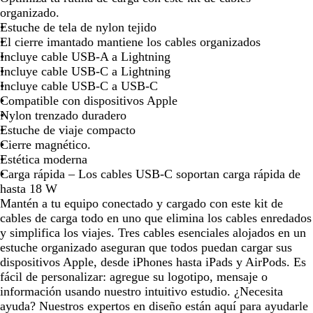
teclas
teclas
teclas
teclas
teclas
teclas
teclas
tecl
g
organizado.
de
de
de
de
de
de
de
de
r
Estuche de tela de nylon tejido
las
las
las
las
las
las
las
las
o
El cierre imantado mantiene los cables organizados
flechas
flechas
flechas
flechas
flechas
flechas
flechas
flec
Incluye cable USB-A a Lightning
para
para
para
para
para
para
para
par
Incluye cable USB-C a Lightning
arrastrar
arrastrar
arrastrar
arrastrar
arrastrar
arrastrar
arrastrar
arra
Incluye cable USB-C a USB-C
Compatible con dispositivos Apple
Nylon trenzado duradero
Estuche de viaje compacto
Cierre magnético.
Estética moderna
Carga rápida – Los cables USB-C soportan carga rápida de
hasta 18 W
Mantén a tu equipo conectado y cargado con este kit de
cables de carga todo en uno que elimina los cables enredados
y simplifica los viajes. Tres cables esenciales alojados en un
estuche organizado aseguran que todos puedan cargar sus
dispositivos Apple, desde iPhones hasta iPads y AirPods. Es
fácil de personalizar: agregue su logotipo, mensaje o
información usando nuestro intuitivo estudio. ¿Necesita
ayuda? Nuestros expertos en diseño están aquí para ayudarle