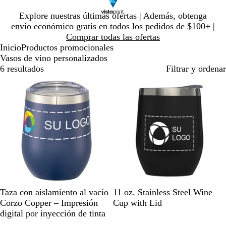
Diapositiva
Explore nuestras últimas ofertas | Además, obtenga
1
envío económico gratis en todos los pedidos de $100+ |
de
Comprar todas las ofertas
1
Inicio
Productos promocionales
Vasos de vino personalizados
6 resultados
Filtrar y ordenar
A
N
P
G
B
B
R
C
W
R
Taza con aislamiento al vacío
11 oz. Stainless Steel Wine
z
e
l
r
l
l
o
h
h
e
Corzo Copper – Impresión
Cup with Lid
u
g
a
i
a
a
y
r
i
d
digital por inyección de tinta
l
r
t
s
n
c
a
o
t