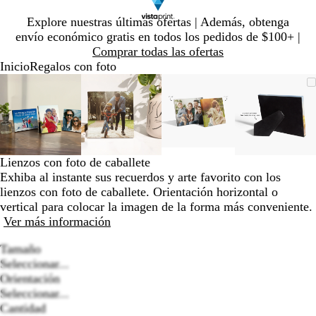
Diapositiva
Explore nuestras últimas ofertas | Además, obtenga
1
envío económico gratis en todos los pedidos de $100+ |
de
Comprar todas las ofertas
1
Inicio
Regalos con foto
Diapositiva
Imagen
Ampliado
Use
Haga
Imagen
Ampliado
Use
Haga
Imagen
Ampliado
Use
Haga
Imagen
Amplia
Use
Haga
1
ampliable
al
la
clic
ampliable
al
la
clic
ampliable
al
la
clic
ampliab
al
la
clic
de
con
mínimo
tecla
para
con
mínimo
tecla
para
con
mínimo
tecla
para
con
mínimo
tecla
para
4
zoom
de
expandir
zoom
de
expandir
zoom
de
expandir
zoom
de
expandi
más
más
más
más
(+)
(+)
(+)
(+)
Lienzos con foto de caballete
y
y
y
y
Exhiba al instante sus recuerdos y arte favorito con los
menos
menos
menos
menos
lienzos con foto de caballete. Orientación horizontal o
(-)
(-)
(-)
(-)
vertical para colocar la imagen de la forma más conveniente.
para
para
para
para
Ver más información
acercar/alejar
acercar/alejar
acercar/alejar
acercar/
con
con
con
con
Tamaño
zoom
zoom
zoom
zoom
Seleccionar...
y
y
y
y
Orientación
las
las
las
las
Loading
Seleccionar...
teclas
teclas
teclas
teclas
options
Cantidad