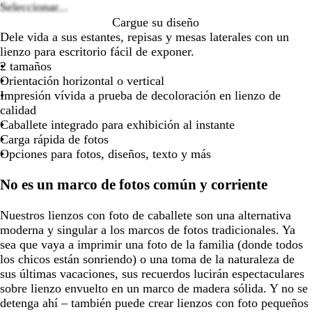
de
de
de
de
Seleccionar...
las
las
las
las
Cargue su diseño
flechas
flechas
flechas
flechas
Dele vida a sus estantes, repisas y mesas laterales con un
para
para
para
para
lienzo para escritorio fácil de exponer.
arrastrar
arrastrar
arrastrar
arrastra
2 tamaños
Orientación horizontal o vertical
Impresión vívida a prueba de decoloración en lienzo de
calidad
Caballete integrado para exhibición al instante
Carga rápida de fotos
Opciones para fotos, diseños, texto y más
No es un marco de fotos común y corriente
Nuestros lienzos con foto de caballete son una alternativa
moderna y singular a los marcos de fotos tradicionales. Ya
sea que vaya a imprimir una foto de la familia (donde todos
los chicos están sonriendo) o una toma de la naturaleza de
sus últimas vacaciones, sus recuerdos lucirán espectaculares
sobre lienzo envuelto en un marco de madera sólida. Y no se
detenga ahí – también puede crear lienzos con foto pequeños