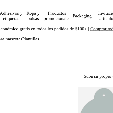
Adhesivos y
Ropa y
Productos
Invitaci
Packaging
etiquetas
bolsas
promocionales
artícul
económico gratis en todos los pedidos de $100+ |
Comprar toda
ara mascotas
Plantillas
Suba su propio 