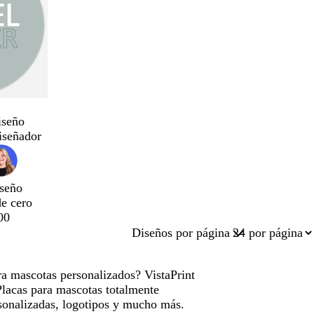
iseño
iseñador
seño
de cero
00
Diseños por página
ra mascotas personalizados? VistaPrint
Placas para mascotas totalmente
sonalizadas, logotipos y mucho más.