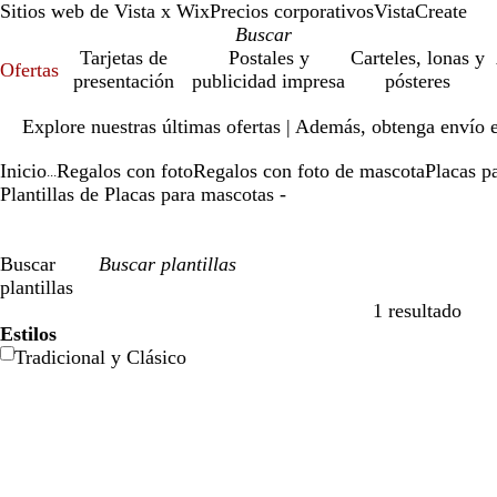
Sitios web de Vista x Wix
Precios corporativos
VistaCreate
Tarjetas de
Postales y
Carteles, lonas y
Ofertas
presentación
publicidad impresa
pósteres
Diapositiva
Explore nuestras últimas ofertas | Además, obtenga envío 
1
de
Inicio
Regalos con foto
Regalos con foto de mascota
Placas p
1
...
Plantillas de Placas para mascotas -
Buscar
plantillas
1 resultado
Filtros
Estilos
Tradicional y Clásico