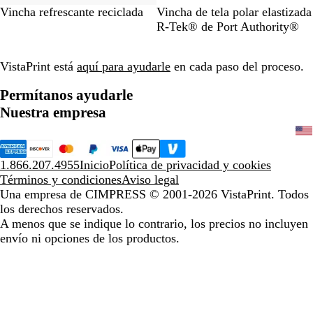
B
R
B
W
N
A
M
A
R
Vincha refrescante reciclada
Vincha de tela polar elastizada
l
e
l
h
e
z
e
z
o
R-Tek® de Port Authority®
a
d
u
i
g
u
d
u
j
c
e
t
r
l
i
l
o
VistaPrint está
aquí para ayudarle
en cada paso del proceso.
k
e
o
r
a
m
e
n
a
Permítanos ayudarle
a
o
r
Nuestra empresa
l
c
i
h
n
e
o
j
1.866.207.4955
Inicio
Política de privacidad y cookies
a
Términos y condiciones
Aviso legal
s
Una empresa de CIMPRESS
© 2001-2026 VistaPrint. Todos
p
los derechos reservados.
e
A menos que se indique lo contrario, los precios no incluyen
a
envío ni opciones de los productos.
d
o