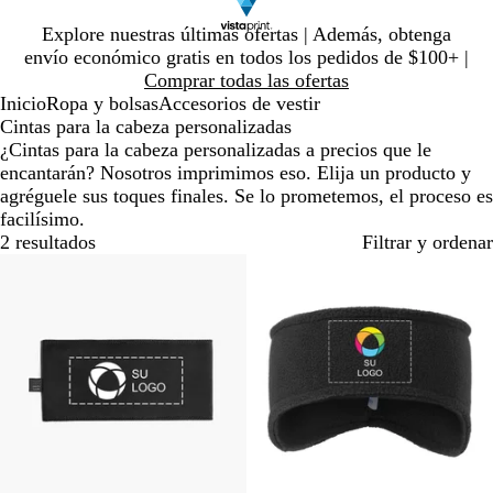
Diapositiva
Explore nuestras últimas ofertas | Además, obtenga
1
envío económico gratis en todos los pedidos de $100+ |
de
Comprar todas las ofertas
1
Inicio
Ropa y bolsas
Accesorios de vestir
Cintas para la cabeza personalizadas
¿Cintas para la cabeza personalizadas a precios que le
encantarán? Nosotros imprimimos eso. Elija un producto y
agréguele sus toques finales. Se lo prometemos, el proceso es
facilísimo.
2 resultados
Filtrar y ordenar
Nuevas opciones