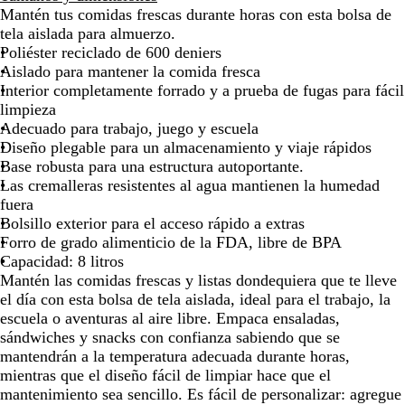
de
de
de
de
de
de
g
i
Mantén tus comidas frescas durante horas con esta bolsa de
las
las
las
las
las
las
r
l
tela aislada para almuerzo.
flechas
flechas
flechas
flechas
flechas
flech
o
l
Poliéster reciclado de 600 deniers
para
para
para
para
para
para
i
Aislado para mantener la comida fresca
arrastrar
arrastrar
arrastrar
arrastrar
arrastrar
arras
u
Interior completamente forrado y a prueba de fugas para fácil
m
limpieza
Adecuado para trabajo, juego y escuela
Diseño plegable para un almacenamiento y viaje rápidos
Base robusta para una estructura autoportante.
Las cremalleras resistentes al agua mantienen la humedad
fuera
Bolsillo exterior para el acceso rápido a extras
Forro de grado alimenticio de la FDA, libre de BPA
Capacidad: 8 litros
Mantén las comidas frescas y listas dondequiera que te lleve
el día con esta bolsa de tela aislada, ideal para el trabajo, la
escuela o aventuras al aire libre. Empaca ensaladas,
sándwiches y snacks con confianza sabiendo que se
mantendrán a la temperatura adecuada durante horas,
mientras que el diseño fácil de limpiar hace que el
mantenimiento sea sencillo. Es fácil de personalizar: agregue