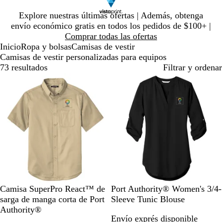
Diapositiva
Explore nuestras últimas ofertas | Además, obtenga
1
envío económico gratis en todos los pedidos de $100+ |
de
Comprar todas las ofertas
1
Inicio
Ropa y bolsas
Camisas de vestir
Camisas de vestir personalizadas para equipos
73 resultados
Filtrar y ordenar
Lo más vendido
W
U
D
R
B
B
T
M
D
T
Camisa SuperPro React™ de
Port Authority® Women's 3/4-
h
l
a
i
u
l
r
i
e
r
sarga de manga corta de Port
Sleeve Tunic Blouse
e
t
r
c
r
a
u
s
e
u
Authority®
Envío exprés disponible
a
r
k
h
g
c
e
t
p
e