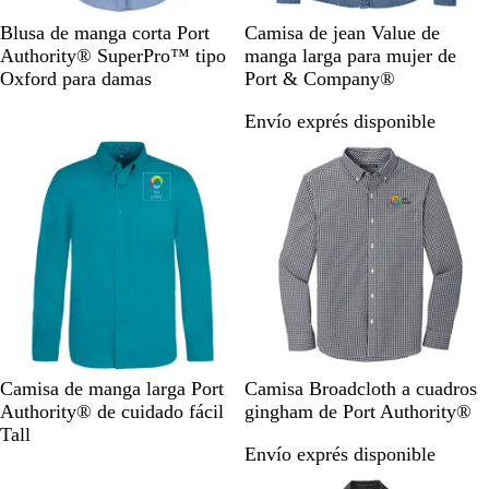
a
A
A
N
B
F
I
Blusa de manga corta Port
Camisa de jean Value de
d
z
z
e
l
a
n
Authority® SuperPro™ tipo
manga larga para mujer de
e
u
u
g
a
d
k
Oxford para damas
Port & Company®
r
l
l
r
n
e
B
o
Envío exprés disponible
m
O
o
c
d
l
a
x
o
B
u
r
f
l
e
i
o
u
n
r
e
o
d
V
C
B
M
R
N
A
G
Camisa de manga larga Port
Camisa Broadcloth a cuadros
e
e
l
o
o
e
z
r
Authority® de cuidado fácil
gingham de Port Authority®
r
l
a
r
j
g
u
i
Tall
Envío exprés disponible
d
e
n
a
o
r
l
s
e
s
c
d
/
o
r
r