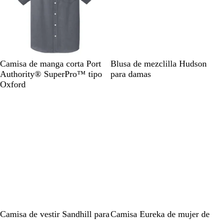
*
d
/
r
P
a
i
c
e
l
d
a
r
B
O
M
G
Camisa de manga corta Port
Blusa de mezclilla Hudson
r
a
l
x
e
r
Authority® SuperPro™ tipo
para damas
a
c
a
f
z
i
Oxford
l
c
o
c
s
a
k
r
l
r
d
i
a
B
l
l
l
u
a
e
A
G
C
N
P
P
Camisa de vestir Sandhill para
Camisa Eureka de mujer de