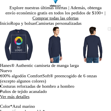
Diapositiva
Explore nuestras últimas ofertas | Además, obtenga
1
envío económico gratis en todos los pedidos de $100+ |
de
Comprar todas las ofertas
1
Inicio
Ropa y bolsas
Camisetas personalizadas
Diapositiva
Imagen
Ampliado
Use
Haga
Imagen
Ampliado
Use
Haga
Imagen
Ampliado
Use
Haga
1
ampliable
al
la
clic
ampliable
al
la
clic
ampliable
al
la
clic
de
con
mínimo
tecla
para
con
mínimo
tecla
para
con
mínimo
tecla
para
3
zoom
de
expandir
zoom
de
expandir
zoom
de
expandir
más
más
más
(+)
(+)
(+)
y
y
y
menos
menos
menos
Hanes® Authentic camiseta de manga larga
(-)
(-)
(-)
Nuevo
para
para
para
100% algodón ComfortSoft® preencogido de 6 onzas
acercar/alejar
acercar/alejar
acercar/al
(excepto algunos colores)
con
con
con
Costuras reforzadas de hombro a hombro
zoom
zoom
zoom
Puños de tejido acanalado
y
y
y
Ver más detalles
las
las
las
teclas
teclas
teclas
Color
*
Azul marino