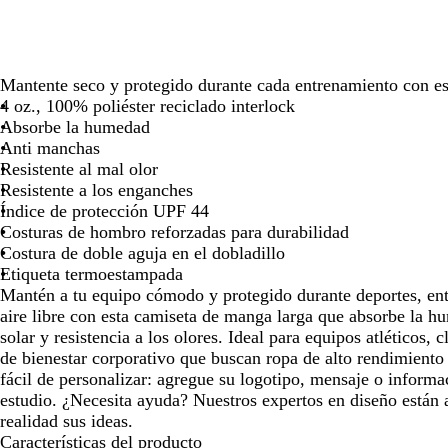
las
las
las
las
teclas
teclas
teclas
teclas
de
de
de
de
las
las
las
las
Mantente seco y protegido durante cada entrenamiento con es
flechas
flechas
flechas
flechas
4 oz., 100% poliéster reciclado interlock
para
para
para
para
Absorbe la humedad
arrastrar
arrastrar
arrastrar
arrastra
Anti manchas
Resistente al mal olor
Resistente a los enganches
Índice de protección UPF 44
Costuras de hombro reforzadas para durabilidad
Costura de doble aguja en el dobladillo
Etiqueta termoestampada
Mantén a tu equipo cómodo y protegido durante deportes, ent
aire libre con esta camiseta de manga larga que absorbe la h
solar y resistencia a los olores. Ideal para equipos atléticos, 
de bienestar corporativo que buscan ropa de alto rendimiento
fácil de personalizar: agregue su logotipo, mensaje o informa
estudio. ¿Necesita ayuda? Nuestros expertos en diseño están 
realidad sus ideas.
Características del producto