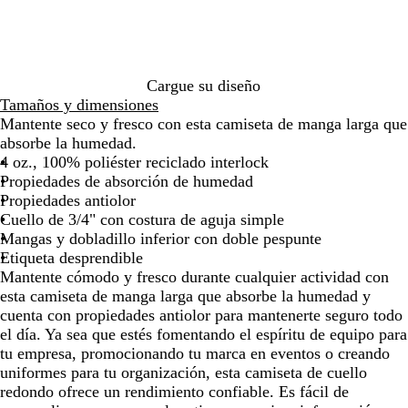
de
de
de
de
de
o
m
ó
r
d
e
c
las
las
las
las
las
a
n
e
e
d
o
flechas
flechas
flechas
flechas
flecha
r
a
p
e
para
para
para
para
para
i
l
o
s
arrastrar
arrastrar
arrastrar
arrastrar
arrast
n
r
e
Cargue su diseño
o
t
g
Tamaños y dimensiones
i
u
Mantente seco y fresco con esta camiseta de manga larga que
v
r
absorbe la humedad.
o
i
4 oz., 100% poliéster reciclado interlock
d
Propiedades de absorción de humedad
a
Propiedades antiolor
d
Cuello de 3/4" con costura de aguja simple
Mangas y dobladillo inferior con doble pespunte
Etiqueta desprendible
Mantente cómodo y fresco durante cualquier actividad con
esta camiseta de manga larga que absorbe la humedad y
cuenta con propiedades antiolor para mantenerte seguro todo
el día. Ya sea que estés fomentando el espíritu de equipo para
tu empresa, promocionando tu marca en eventos o creando
uniformes para tu organización, esta camiseta de cuello
redondo ofrece un rendimiento confiable. Es fácil de