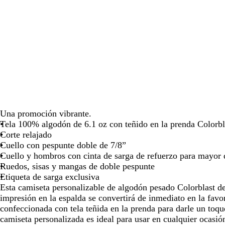
las
las
las
teclas
teclas
tecl
de
de
de
las
las
las
flechas
flechas
flec
para
para
par
arrastrar
arrastrar
arra
Una promoción vibrante.
Tela 100% algodón de 6.1 oz con teñido en la prenda Colorbl
Corte relajado
Cuello con pespunte doble de 7/8”
Cuello y hombros con cinta de sarga de refuerzo para mayor 
Ruedos, sisas y mangas de doble pespunte
Etiqueta de sarga exclusiva
Esta camiseta personalizable de algodón pesado Colorblast 
impresión en la espalda se convertirá de inmediato en la favor
confeccionada con tela teñida en la prenda para darle un toque
camiseta personalizada es ideal para usar en cualquier ocasión