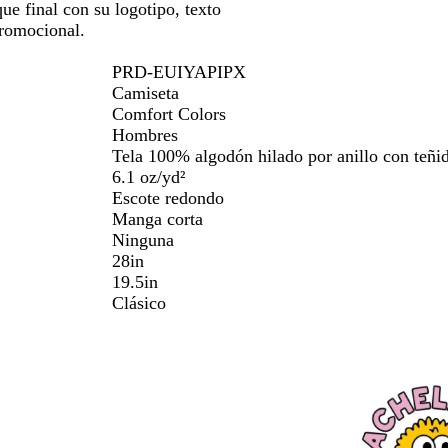
que final con su logotipo, texto
promocional.
PRD-EUIYAPIPX
Camiseta
Comfort Colors
Hombres
Tela 100% algodón hilado por anillo con teñid
6.1 oz/yd²
Escote redondo
Manga corta
Ninguna
28in
19.5in
Clásico