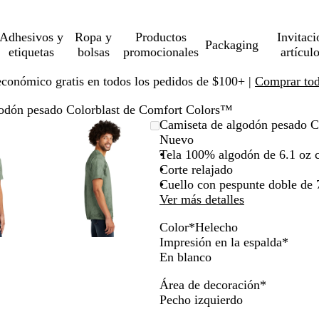
Adhesivos y
Ropa y
Productos
Invitaci
Packaging
etiquetas
bolsas
promocionales
artícul
económico gratis en todos los pedidos de $100+ |
Comprar toda
godón pesado Colorblast de Comfort Colors™
gen
liado
a
Imagen
Ampliado
Use
Haga
Camiseta de algodón pesado C
liable
ampliable
al
la
clic
Nuevo
imo
a
a
con
mínimo
tecla
para
Tela 100% algodón de 6.1 oz c
om
andir
zoom
de
expandir
Corte relajado
más
Cuello con pespunte doble de 
(+)
Ver más detalles
y
Color
*
Helecho
os
menos
H
C
H
A
A
O
Impresión en la espalda
*
(-)
u
u
e
r
m
c
En blanco
a
para
m
a
l
c
a
é
car/alejar
acercar/alejar
Área de decoración
*
o
r
e
i
t
a
con
Pecho izquierdo
z
c
l
i
n
om
zoom
o
h
l
s
o
y