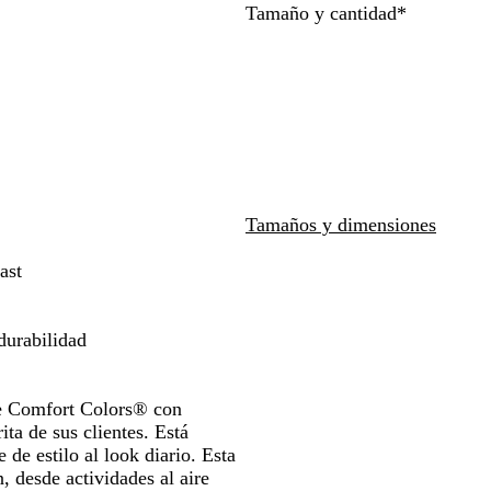
Obligatori
Tamaño y cantidad
*
o
a
t
las
a
as
teclas
de
las
has
flechas
a
para
strar
arrastrar
Tamaños y dimensiones
ast
durabilidad
de Comfort Colors® con
ita de sus clientes. Está
 de estilo al look diario. Esta
, desde actividades al aire