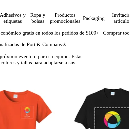
Adhesivos y
Ropa y
Productos
Invitaci
Packaging
etiquetas
bolsas
promocionales
artícul
económico gratis en todos los pedidos de $100+ |
Comprar toda
onalizadas de Port & Company®
próximo evento o para su equipo. Estas
colores y tallas para adaptarse a sus
 a resultados filtrados
es
Nuevas opciones