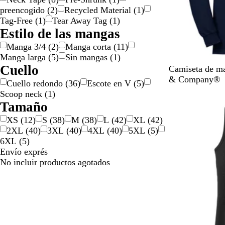
o
d
i
preencogido
(
2
)
Recycled Material
(
1
)
e
p
Tag-Free
(
1
)
Tear Away Tag
(
1
)
r
o
Estilo de las mangas
o
Manga 3/4
(
2
)
Manga corta
(
11
)
Manga larga
(
5
)
Sin mangas
(
1
)
Cuello
A
B
D
R
G
Camiseta de ma
z
l
o
o
r
& Company®
Cuello redondo
(
36
)
Escote en V
(
5
)
u
a
r
j
a
Scoop neck
(
1
)
Nuevo
l
n
a
o
n
Tamaño
m
c
d
a
XS
(
12
)
S
(
38
)
M
(
38
)
L
(
42
)
XL
(
42
)
a
o
o
t
2XL
(
40
)
3XL
(
40
)
4XL
(
40
)
5XL
(
5
)
r
e
6XL
(
5
)
i
a
Envío exprés
n
t
No incluir productos agotados
o
l
é
t
i
c
o