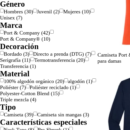
Género
r
l
g
n
a
s
s
r
a
a
r
t
o
a
d
i
e
c
d
/
ó
d
n
o
e
d
e
Hombres
(
30
)
Juvenil
(
2
)
Mujeres
(
10
)
l
o
o
P
n
o
j
a
o
Unisex
(
7
)
l
l
a
d
Marca
o
a
o
Port & Company
(
42
)
t
Port & Company®
(
10
)
e
Decoración
a
Bordado
(
3
)
Directo a prenda (DTG)
(
7
)
d
N
C
A
M
A
Camiseta Port
Serigrafía
(
11
)
Termotransferencia
(
20
)
o
a
a
z
o
z
para damas
Transferencia
(
1
)
r
r
u
r
u
Material
Nuevas opcion
a
d
l
a
l
n
e
r
d
m
100% algodón orgánico
(
20
)
algodón
(
1
)
j
n
e
o
a
Poliéster
(
7
)
Poliéster reciclado
(
1
)
a
a
a
e
r
Polyester-Cotton Blend
(
15
)
l
l
q
i
Triple mezcla
(
4
)
e
v
u
n
Tipo
q
e
i
o
Camiseta
(
39
)
Camiseta sin mangas
(
3
)
u
r
p
e
Características especiales
i
d
o
q
p
a
u
Neck Tape
(
8
)
Pre-Shrunk
(
1
)