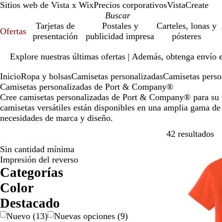
Sitios web de Vista x Wix
Precios corporativos
VistaCreate
Tarjetas de
Postales y
Carteles, lonas y
Ofertas
presentación
publicidad impresa
pósteres
Diapositiva
Explore nuestras últimas ofertas | Además, obtenga envío 
1
de
Inicio
Ropa y bolsas
Camisetas personalizadas
Camisetas pers
1
Camisetas personalizadas de Port & Company®
Cree camisetas personalizadas de Port & Company® para su 
camisetas versátiles están disponibles en una amplia gama de 
necesidades de marca y diseño.
Ir
42 resultados
Sin cantidad mínima
Nuevas opcion
Impresión del reverso
Categorías
Color
A
A
B
B
D
G
G
M
M
N
N
P
R
R
V
Destacado
m
z
e
l
o
r
r
a
o
a
e
l
o
o
e
Nuevo
(
13
)
Nuevas opciones
(
9
)
a
u
i
a
r
i
i
r
r
r
g
a
j
s
r