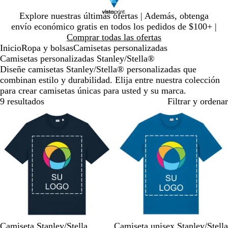
Diapositiva
Explore nuestras últimas ofertas | Además, obtenga
1
envío económico gratis en todos los pedidos de $100+ |
de
Comprar todas las ofertas
1
Inicio
Ropa y bolsas
Camisetas personalizadas
Camisetas personalizadas Stanley/Stella®
Diseñe camisetas Stanley/Stella® personalizadas que
combinan estilo y durabilidad. Elija entre nuestra colección
para crear camisetas únicas para usted y su marca.
9 resultados
Filtrar y ordenar
A
A
A
M
A
A
L
T
G
J
Camiseta Stanley/Stella
Camiseta unisex Stanley/Stella