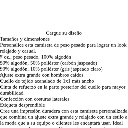
de
de
de
de
de
r
l
b
v
p
r
f
s
i
f
n
las
las
las
las
las
o
m
ó
a
e
r
i
c
i
c
flechas
flechas
flechas
flechas
flecha
a
n
o
c
y
t
l
l
o
para
para
para
para
para
r
j
s
á
w
o
a
arrastrar
arrastrar
arrastrar
arrastrar
arrast
i
a
c
l
o
r
n
s
u
i
o
o
Cargue su diseño
o
p
r
d
d
j
Tamaños y dimensiones
e
a
o
a
Personalice esta camiseta de peso pesado para lograr un look
a
s
relajado y casual.
d
p
7 oz., peso pesado, 100% algodón
o
e
50% algodón, 50% poliéster (carbón jaspeado)
a
90% algodón, 10% poliéster (gris jaspeado claro)
d
Ajuste extra grande con hombros caídos
o
Cuello de tejido acanalado de 1x1 más ancho
Cinta de refuerzo en la parte posterior del cuello para mayor
durabilidad
Confección con costuras laterales
Etiqueta desprendible
Cree una impresión duradera con esta camiseta personalizada
que combina un ajuste extra grande y relajado con un estilo a
la moda que a su equipo o clientes les encantará usar. Ideal