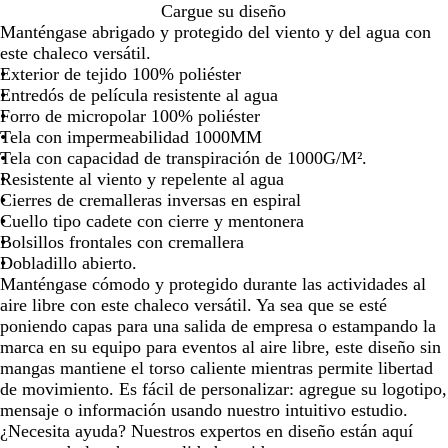
de
de
de
de
de
de
de
de
de
de
de
de
de
de
de
d
t
n
b
c
Cargue su diseño
las
las
las
las
las
las
las
las
las
las
las
las
las
las
las
la
a
o
ó
o
Manténgase abrigado y protegido del viento y del agua con
flechas
flechas
flechas
flechas
flechas
flechas
flechas
flechas
flechas
flechas
flechas
flechas
flechas
flechas
flech
fl
r
d
n
este chaleco versátil.
para
para
para
para
para
para
para
para
para
para
para
para
para
para
para
pa
e
j
Exterior de tejido 100% poliéster
arrastrar
arrastrar
arrastrar
arrastrar
arrastrar
arrastrar
arrastrar
arrastrar
arrastrar
arrastrar
arrastrar
arrastrar
arrastrar
arrastrar
arrast
ar
v
a
Entredós de película resistente al agua
e
s
Forro de micropolar 100% poliéster
s
p
Tela con impermeabilidad 1000MM
t
e
Tela con capacidad de transpiración de 1000G/M².
i
a
Resistente al viento y repelente al agua
r
d
Cierres de cremalleras inversas en espiral
o
Cuello tipo cadete con cierre y mentonera
Bolsillos frontales con cremallera
Dobladillo abierto.
Manténgase cómodo y protegido durante las actividades al
aire libre con este chaleco versátil. Ya sea que se esté
poniendo capas para una salida de empresa o estampando la
marca en su equipo para eventos al aire libre, este diseño sin
mangas mantiene el torso caliente mientras permite libertad
de movimiento. Es fácil de personalizar: agregue su logotipo,
mensaje o información usando nuestro intuitivo estudio.
¿Necesita ayuda? Nuestros expertos en diseño están aquí