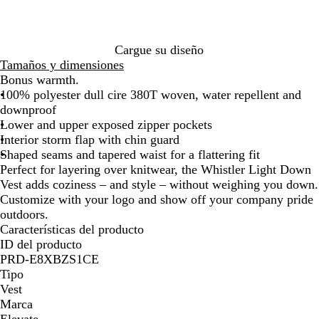
n
q
c
e
de
de
de
de
de
de
de
de
de
de
j
u
e
a
las
las
las
las
las
las
las
las
las
las
a
i
r
l
flechas
flechas
flechas
flechas
flechas
flechas
flechas
flechas
flechas
fle
d
p
o
n
para
para
para
para
para
para
para
para
para
par
Cargue su diseño
o
o
u
arrastrar
arrastrar
arrastrar
arrastrar
arrastrar
arrastrar
arrastrar
arrastrar
arrastrar
arr
Tamaños y dimensiones
e
Bonus warmth.
v
100% polyester dull cire 380T woven, water repellent and
o
downproof
Lower and upper exposed zipper pockets
Interior storm flap with chin guard
Shaped seams and tapered waist for a flattering fit
Perfect for layering over knitwear, the Whistler Light Down
Vest adds coziness – and style – without weighing you down.
Customize with your logo and show off your company pride
outdoors.
Características del producto
ID del producto
PRD-E8XBZS1CE
Tipo
Vest
Marca