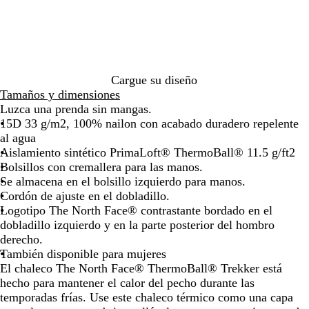
de
de
de
de
s
r
las
las
las
las
m
o
flechas
flechas
flechas
flechas
e
para
para
para
para
d
arrastrar
arrastrar
arrastrar
arrastra
i
o
Cargue su diseño
Tamaños y dimensiones
Luzca una prenda sin mangas.
15D 33 g/m2, 100% nailon con acabado duradero repelente
al agua
Aislamiento sintético PrimaLoft® ThermoBall® 11.5 g/ft2
Bolsillos con cremallera para las manos.
Se almacena en el bolsillo izquierdo para manos.
Cordón de ajuste en el dobladillo.
Logotipo The North Face® contrastante bordado en el
dobladillo izquierdo y en la parte posterior del hombro
derecho.
También disponible para mujeres
El chaleco The North Face® ThermoBall® Trekker está
hecho para mantener el calor del pecho durante las
temporadas frías. Use este chaleco térmico como una capa