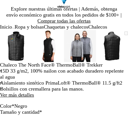
Diapositiva
Explore nuestras últimas ofertas | Además, obtenga
1
envío económico gratis en todos los pedidos de $100+ |
de
Comprar todas las ofertas
1
Inicio
Ropa y bolsas
Chaquetas y chalecos
Chalecos
...
Diapositiva
Imagen
Ampliado
Use
Haga
Imagen
Ampliado
Use
Haga
Imagen
Ampliado
Use
Haga
Imagen
Amplia
Use
Haga
1
ampliable
al
la
clic
ampliable
al
la
clic
ampliable
al
la
clic
ampliab
al
la
clic
de
con
mínimo
tecla
para
con
mínimo
tecla
para
con
mínimo
tecla
para
con
mínimo
tecla
para
4
zoom
de
expandir
zoom
de
expandir
zoom
de
expandir
zoom
de
expandi
más
más
más
más
(+)
(+)
(+)
(+)
Chaleco The North Face® ThermoBall® Trekker
y
y
y
y
15D 33 g/m2, 100% nailon con acabado duradero repelente
menos
menos
menos
menos
al agua
(-)
(-)
(-)
(-)
Aislamiento sintético PrimaLoft® ThermoBall® 11.5 g/ft2
para
para
para
para
Bolsillos con cremallera para las manos.
acercar/alejar
acercar/alejar
acercar/alejar
acercar/
Ver más detalles
con
con
con
con
zoom
zoom
zoom
zoom
Color
*
Negro
y
y
y
y
G
N
Obligatorio
Tamaño y cantidad
*
las
las
las
las
r
e
teclas
teclas
teclas
teclas
i
g