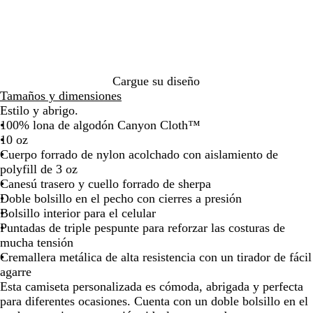
de
de
de
de
r
las
las
las
las
o
flechas
flechas
flechas
flechas
para
para
para
para
arrastrar
arrastrar
arrastrar
arrastra
Cargue su diseño
Tamaños y dimensiones
Estilo y abrigo.
100% lona de algodón Canyon Cloth™
10 oz
Cuerpo forrado de nylon acolchado con aislamiento de
polyfill de 3 oz
Canesú trasero y cuello forrado de sherpa
Doble bolsillo en el pecho con cierres a presión
Bolsillo interior para el celular
Puntadas de triple pespunte para reforzar las costuras de
mucha tensión
Cremallera metálica de alta resistencia con un tirador de fácil
agarre
Esta camiseta personalizada es cómoda, abrigada y perfecta
para diferentes ocasiones. Cuenta con un doble bolsillo en el