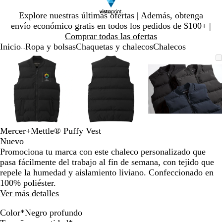
Diapositiva
Explore nuestras últimas ofertas | Además, obtenga
1
envío económico gratis en todos los pedidos de $100+ |
de
Comprar todas las ofertas
1
Inicio
Ropa y bolsas
Chaquetas y chalecos
Chalecos
...
Diapositiva
Imagen
Ampliado
Use
Haga
Imagen
Ampliado
Use
Haga
Imagen
Ampliado
Use
Haga
1
ampliable
al
la
clic
ampliable
al
la
clic
ampliable
al
la
clic
de
con
mínimo
tecla
para
con
mínimo
tecla
para
con
mínimo
tecla
para
3
zoom
de
expandir
zoom
de
expandir
zoom
de
expandir
más
más
más
(+)
(+)
(+)
y
y
y
menos
menos
menos
Mercer+Mettle® Puffy Vest
(-)
(-)
(-)
Nuevo
para
para
para
Promociona tu marca con este chaleco personalizado que
acercar/alejar
acercar/alejar
acercar/al
pasa fácilmente del trabajo al fin de semana, con tejido que
con
con
con
repele la humedad y aislamiento liviano. Confeccionado en
zoom
zoom
zoom
100% poliéster.
y
y
y
Ver más detalles
las
las
las
teclas
teclas
teclas
Color
*
Negro profundo