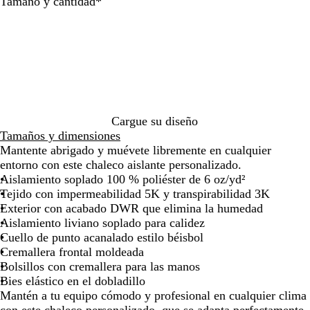
N
G
A
Obligatorio
de
de
de
Tamaño y cantidad
*
e
r
z
las
las
las
g
i
u
flechas
flechas
flechas
r
s
l
para
para
para
o
a
m
arrastrar
arrastrar
arrastrar
p
n
a
r
c
r
o
l
i
f
a
n
Cargue su diseño
u
o
Tamaños y dimensiones
n
n
Mantente abrigado y muévete libremente en cualquier
d
o
entorno con este chaleco aislante personalizado.
o
c
Aislamiento soplado 100 % poliéster de 6 oz/yd²
h
Tejido con impermeabilidad 5K y transpirabilidad 3K
e
Exterior con acabado DWR que elimina la humedad
Aislamiento liviano soplado para calidez
Cuello de punto acanalado estilo béisbol
Cremallera frontal moldeada
Bolsillos con cremallera para las manos
Bies elástico en el dobladillo
Mantén a tu equipo cómodo y profesional en cualquier clima
con este chaleco personalizado, que se adapta perfectamente