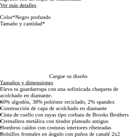
de
de
Ver más detalles
las
las
flechas
flechas
Color
*
Negro profundo
para
para
N
A
G
A
Obligatorio
Tamaño y cantidad
*
arrastrar
arrastrar
e
v
r
z
g
e
i
u
r
n
s
l
o
a
c
b
p
j
l
l
r
a
a
a
o
s
r
z
f
p
o
e
Cargue su diseño
u
e
j
r
Tamaños y dimensiones
n
a
a
Eleva tu guardarropa con una sofisticada chaqueta de
d
d
s
acolchado en diamante.
o
a
p
60% algodón, 38% poliéster reciclado, 2% spandex
e
Construcción de capa de acolchado en diamante
a
Cinta de cuello con rayas tipo corbata de Brooks Brothers
d
Cremallera metálica con tirador plateado antiguo
o
Hombros caídos con costuras interiores ribeteadas
Bolsillos frontales en ángulo con puños de canalé 2x2