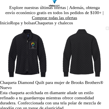
Diapositiva
Explore nuestras últimas ofertas | Además, obtenga
1
envío económico gratis en todos los pedidos de $100+ |
de
Comprar todas las ofertas
1
Inicio
Ropa y bolsas
Chaquetas y chalecos
Diapositiva
Imagen
Ampliado
Use
Haga
Imagen
Ampliado
Use
Haga
1
ampliable
al
la
clic
ampliable
al
la
clic
de
con
mínimo
tecla
para
con
mínimo
tecla
para
2
zoom
de
expandir
zoom
de
expandir
más
más
(+)
(+)
y
y
menos
menos
(-)
(-)
para
para
acercar/alejar
acercar/alejar
Chaqueta Diamond Quilt para mujer de Brooks Brothers®
con
con
Nuevo
zoom
zoom
Esta chaqueta acolchada en diamante añade un estilo
y
y
refinado a tu guardarropa mientras ofrece comodidad
las
las
duradera. Confeccionada con una tela polar de mezcla de
teclas
teclas
algodón con un toque de elasticidad.